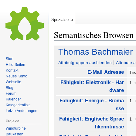
Spezialseite
Semantisches Browsen
Zur
Zur
Thomas Bachmaier
Navigation
Suche
Start
springen
springen
Attributgruppen ausblenden
Attribute 
Hilfe-Seiten
Kontakt
E-Mail Adresse
Tri
Neues Konto
Fähigkeit: Elektronik - Har
Webseite
1
Blog
dware
Forum
Kalender
Fähigkeit: Energie - Bioma
1
Kategorienliste
sse
Letzte Änderungen
Fähigkeit: Englische Sprac
1
Projekte
hkenntnisse
Windturbine
Baukasten