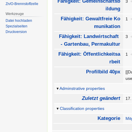
Fähigkeit: Gemeinschaftsb
3
Zn/O-Brennstoffzelle
ildung
Werkzeuge
Fähigkeit: Gewaltfreie Ko
1
Datei hochladen
munikation
Spezialseiten
Druckversion
Fähigkeit: Landwirtschaft
3
- Gartenbau, Permakultur
Fähigkeit: Öffentlichkeitsa
1
rbeit
Profilbild 40px
[[D
us
Adminstrative properties
Zuletzt geändert
17.
Classification properties
Kategorie
Mit