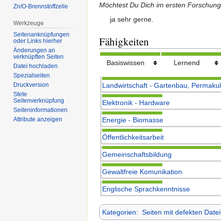
Möchtest Du Dich im ersten Forschun
Zn/O-Brennstoffzelle
ja sehr gerne.
Werkzeuge
Seitenanknüpfungen
Fähigkeiten
oder Links hierher
Änderungen an
verknüpften Seiten
Basiswissen
Lernend
Datei hochladen
Spezialseiten
Landwirtschaft - Gartenbau, Permakul
Druckversion
Stete
Seitenverknüpfung
Elektronik - Hardware
Seiten­informationen
Energie - Biomasse
Attribute anzeigen
Öffentlichkeitsarbeit
Gemeinschaftsbildung
Gewaltfreie Komunikation
Englische Sprachkenntnisse
Kategorien
:
Seiten mit defekten Datei