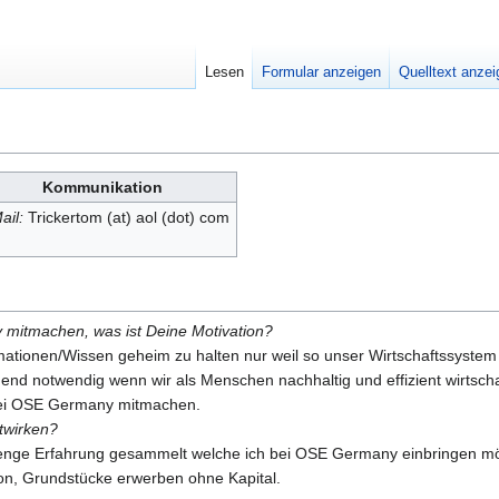
Lesen
Formular anzeigen
Quelltext anze
Kommunikation
ail:
Trickertom (at) aol (dot) com
itmachen, was ist Deine Motivation?
rmationen/Wissen geheim zu halten nur weil so unser Wirtschaftssystem
nd notwendig wenn wir als Menschen nachhaltig und effizient wirtscha
bei OSE Germany mitmachen.
twirken?
enge Erfahrung gesammelt welche ich bei OSE Germany einbringen möch
, Grundstücke erwerben ohne Kapital.