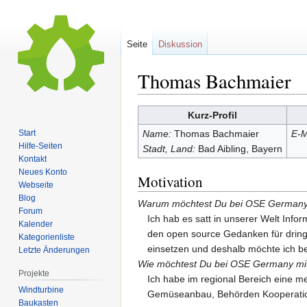
Seite
Diskussion
Thomas Bachmaier
Zur
Zur
Kurz-Profil
Navigation
Suche
Start
Name:
Thomas Bachmaier
E-M
springen
springen
Hilfe-Seiten
Stadt, Land:
Bad Aibling, Bayern
Kontakt
Neues Konto
Motivation
Webseite
Blog
Warum möchtest Du bei OSE Germany m
Forum
Ich hab es satt in unserer Welt Info
Kalender
den open source Gedanken für dringe
Kategorienliste
einsetzen und deshalb möchte ich 
Letzte Änderungen
Wie möchtest Du bei OSE Germany mi
Projekte
Ich habe im regional Bereich eine m
Windturbine
Gemüseanbau, Behörden Kooperation
Baukasten