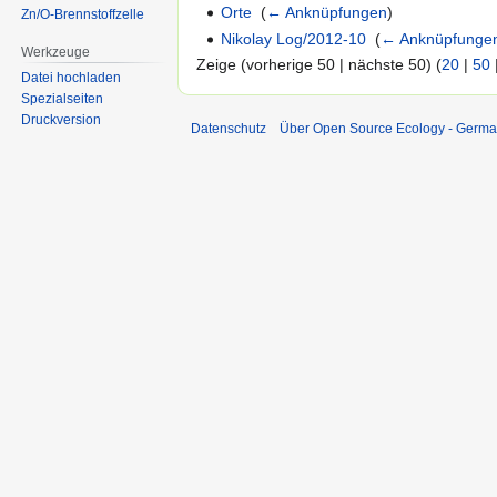
Orte
‎
(
← Anknüpfungen
)
Zn/O-Brennstoffzelle
Nikolay Log/2012-10
‎
(
← Anknüpfunge
Werkzeuge
Zeige (vorherige 50 | nächste 50) (
20
|
50
Datei hochladen
Spezialseiten
Druckversion
Datenschutz
Über Open Source Ecology - Germ