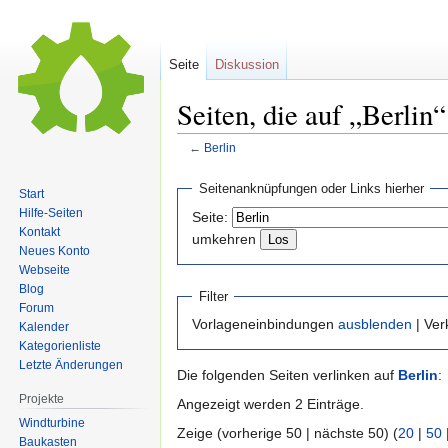
Seite
Diskussion
Seiten, die auf „Berlin
←
Berlin
Zur
Zur
Seitenanknüpfungen oder Links hierher
Start
Navigation
Suche
Hilfe-Seiten
Seite:
springen
springen
Kontakt
umkehren
Neues Konto
Webseite
Blog
Filter
Forum
Vorlageneinbindungen
ausblenden
| Ve
Kalender
Kategorienliste
Letzte Änderungen
Die folgenden Seiten verlinken auf
Berlin
:
Projekte
Angezeigt werden 2 Einträge.
Windturbine
Zeige (vorherige 50 | nächste 50) (
20
|
50
Baukasten