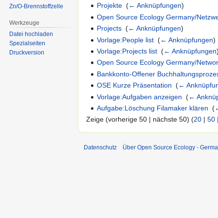
Projekte
‎
(
← Anknüpfungen
)
Zn/O-Brennstoffzelle
Open Source Ecology Germany/Netzw
Werkzeuge
Projects
‎
(
← Anknüpfungen
)
Datei hochladen
Vorlage:People list
‎
(
← Anknüpfungen
)
Spezialseiten
Vorlage:Projects list
‎
(
← Anknüpfungen
Druckversion
Open Source Ecology Germany/Netwo
Bankkonto-Offener Buchhaltungsproze
OSE Kurze Präsentation
‎
(
← Anknüpfu
Vorlage:Aufgaben anzeigen
‎
(
← Anknü
Aufgabe:Löschung Filamaker klären
‎
(
Zeige (vorherige 50 | nächste 50) (
20
|
50
Datenschutz
Über Open Source Ecology - Germ