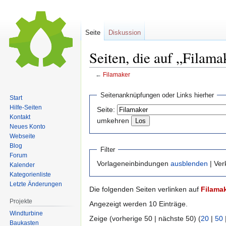
Seite
Diskussion
Seiten, die auf „Filam
←
Filamaker
Zur
Zur
Seitenanknüpfungen oder Links hierher
Start
Navigation
Suche
Hilfe-Seiten
Seite:
springen
springen
Kontakt
umkehren
Neues Konto
Webseite
Blog
Filter
Forum
Vorlageneinbindungen
ausblenden
| Ve
Kalender
Kategorienliste
Letzte Änderungen
Die folgenden Seiten verlinken auf
Filama
Projekte
Angezeigt werden 10 Einträge.
Windturbine
Zeige (vorherige 50 | nächste 50) (
20
|
50
Baukasten