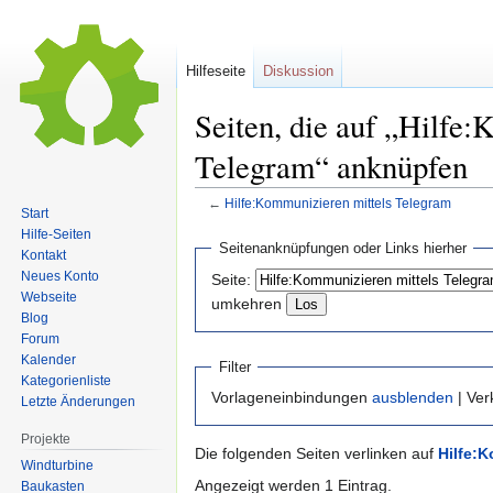
Hilfeseite
Diskussion
Seiten, die auf „Hilfe
Telegram“ anknüpfen
←
Hilfe:Kommunizieren mittels Telegram
Start
Hilfe-Seiten
Zur
Zur
Seitenanknüpfungen oder Links hierher
Kontakt
Navigation
Suche
Neues Konto
Seite:
springen
springen
Webseite
umkehren
Blog
Forum
Kalender
Filter
Kategorienliste
Vorlageneinbindungen
ausblenden
| Ve
Letzte Änderungen
Projekte
Die folgenden Seiten verlinken auf
Hilfe:
Windturbine
Angezeigt werden 1 Eintrag.
Baukasten