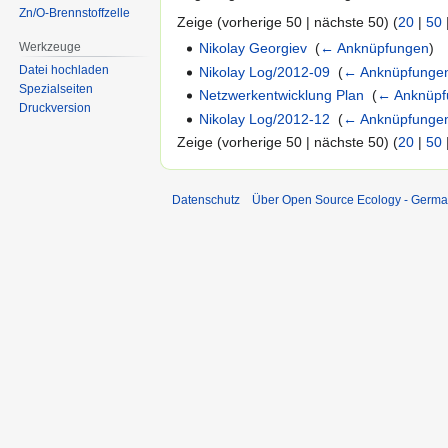
Zn/O-Brennstoffzelle
Zeige (vorherige 50 | nächste 50) (
20
|
50
Werkzeuge
Nikolay Georgiev
‎
(
← Anknüpfungen
)
Datei hochladen
Nikolay Log/2012-09
‎
(
← Anknüpfunge
Spezialseiten
Netzwerkentwicklung Plan
‎
(
← Anknüpf
Druckversion
Nikolay Log/2012-12
‎
(
← Anknüpfunge
Zeige (vorherige 50 | nächste 50) (
20
|
50
Datenschutz
Über Open Source Ecology - Germ