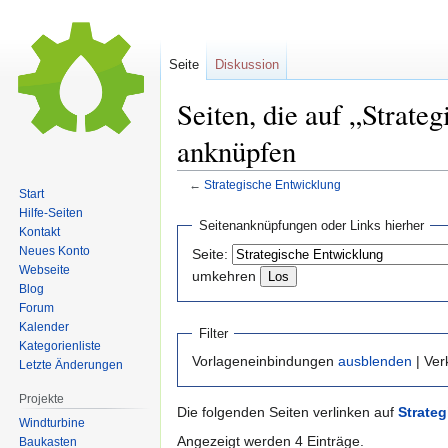
Seite
Diskussion
Seiten, die auf „Strate
anknüpfen
←
Strategische Entwicklung
Start
Hilfe-Seiten
Zur
Zur
Seitenanknüpfungen oder Links hierher
Kontakt
Navigation
Suche
Neues Konto
Seite:
springen
springen
Webseite
umkehren
Blog
Forum
Kalender
Filter
Kategorienliste
Vorlageneinbindungen
ausblenden
| Ve
Letzte Änderungen
Projekte
Die folgenden Seiten verlinken auf
Strate
Windturbine
Angezeigt werden 4 Einträge.
Baukasten