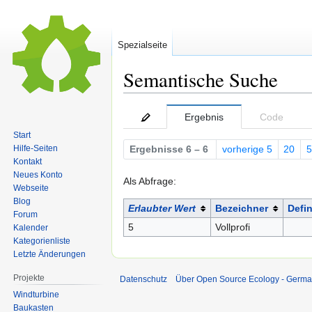
Spezialseite
Semantische Suche
Zur
Zur
Ergebnis
Code
Navigation
Suche
Start
springen
springen
Hilfe-Seiten
Ergebnisse 6 – 6
vorherige 5
20
5
Kontakt
Neues Konto
Als Abfrage:
Webseite
Blog
Erlaubter Wert
Bezeichner
Defin
Forum
5
Vollprofi
Kalender
Kategorienliste
Letzte Änderungen
Projekte
Datenschutz
Über Open Source Ecology - Germ
Windturbine
Baukasten