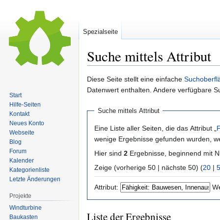
Spezialseite
Suche mittels Attribut
Zur
Zur
Diese Seite stellt eine einfache
Suchoberfl
Navigation
Suche
Datenwert enthalten. Andere verfügbare S
Start
springen
springen
Hilfe-Seiten
Suche mittels Attribut
Kontakt
Neues Konto
Eine Liste aller Seiten, die das Attribut „
F
Webseite
wenige Ergebnisse gefunden wurden, wer
Blog
Forum
Hier sind
2
Ergebnisse, beginnend mit
Kalender
Zeige (vorherige 50 | nächste 50) (
20
|
Kategorienliste
Letzte Änderungen
Attribut:
We
Projekte
Windturbine
Liste der Ergebnisse
Baukasten