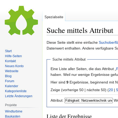
Spezialseite
Suche mittels Attribut
Zur
Zur
Diese Seite stellt eine einfache
Suchoberfl
Navigation
Suche
Datenwert enthalten. Andere verfügbare S
Start
springen
springen
Hilfe-Seiten
Suche mittels Attribut
Kontakt
Neues Konto
Eine Liste aller Seiten, die das Attribut „
F
Webseite
haben. Weil nur wenige Ergebnisse gefu
Blog
Forum
Hier sind
9
Ergebnisse, beginnend mit
Kalender
Zeige (vorherige 50 | nächste 50) (
20
|
Kategorienliste
Letzte Änderungen
Attribut:
We
Projekte
Windturbine
Liste der Ergebnisse
Baukasten