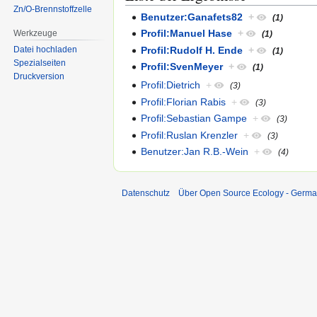
Zn/O-Brennstoffzelle
Benutzer:Ganafets82
+
(1)
Profil:Manuel Hase
+
Werkzeuge
(1)
Profil:Rudolf H. Ende
+
Datei hochladen
(1)
Spezialseiten
Profil:SvenMeyer
+
(1)
Druckversion
Profil:Dietrich
+
(3)
Profil:Florian Rabis
+
(3)
Profil:Sebastian Gampe
+
(3)
Profil:Ruslan Krenzler
+
(3)
Benutzer:Jan R.B.-Wein
+
(4)
Datenschutz
Über Open Source Ecology - Germ