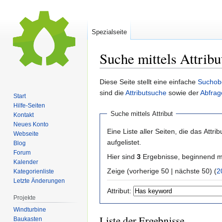
Spezialseite
Suche mittels Attribu
Zur
Zur
Diese Seite stellt eine einfache
Suchob
Navigation
Suche
sind die
Attributsuche
sowie der
Abfrag
Start
springen
springen
Hilfe-Seiten
Suche mittels Attribut
Kontakt
Neues Konto
Eine Liste aller Seiten, die das Attribu
Webseite
aufgelistet.
Blog
Forum
Hier sind
3
Ergebnisse, beginnend 
Kalender
Zeige (vorherige 50 | nächste 50) (
2
Kategorienliste
Letzte Änderungen
Attribut:
Projekte
Windturbine
Liste der Ergebnisse
Baukasten