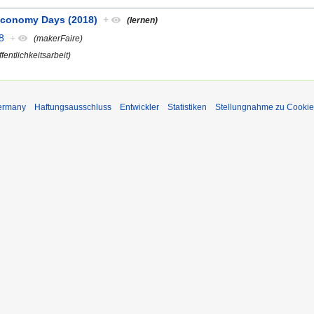
Economy Days (2018)
+
(lernen)
8
+
(makerFaire)
ffentlichkeitsarbeit)
Germany
Haftungsausschluss
Entwickler
Statistiken
Stellungnahme zu Cookie