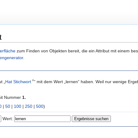
t
erfläche
zum Finden von Objekten bereit, die ein Attribut mit einem b
engenerator
.
ᵖ
t „
Hat Stichwort
“ mit dem Wert „lernen“ haben. Weil nur wenige Erg
mit Nummer
1.
0
|
50
|
100
|
250
|
500
)
Wert: