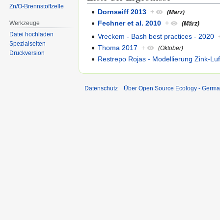
Zn/O-Brennstoffzelle
Dornseiff 2013
+
(März)
Fechner et al. 2010
+
Werkzeuge
(März)
Datei hochladen
Vreckem - Bash best practices - 2020
Spezialseiten
Thoma 2017
+
(Oktober)
Druckversion
Restrepo Rojas - Modellierung Zink-Luf
Datenschutz
Über Open Source Ecology - Germ