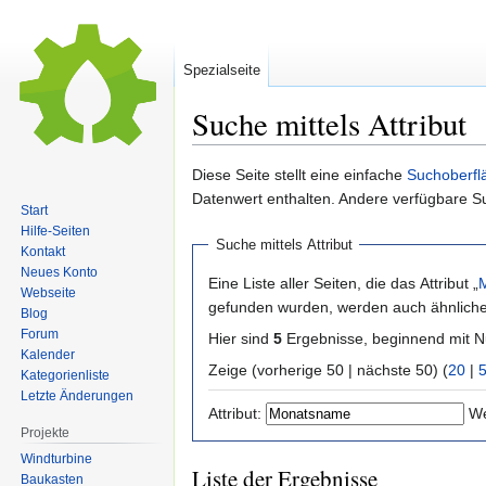
Spezialseite
Suche mittels Attribut
Zur
Zur
Diese Seite stellt eine einfache
Suchoberfl
Navigation
Suche
Datenwert enthalten. Andere verfügbare S
Start
springen
springen
Hilfe-Seiten
Suche mittels Attribut
Kontakt
Neues Konto
Eine Liste aller Seiten, die das Attribut „
Webseite
gefunden wurden, werden auch ähnliche 
Blog
Forum
Hier sind
5
Ergebnisse, beginnend mit
Kalender
Zeige (vorherige 50 | nächste 50) (
20
|
Kategorienliste
Letzte Änderungen
Attribut:
We
Projekte
Windturbine
Liste der Ergebnisse
Baukasten