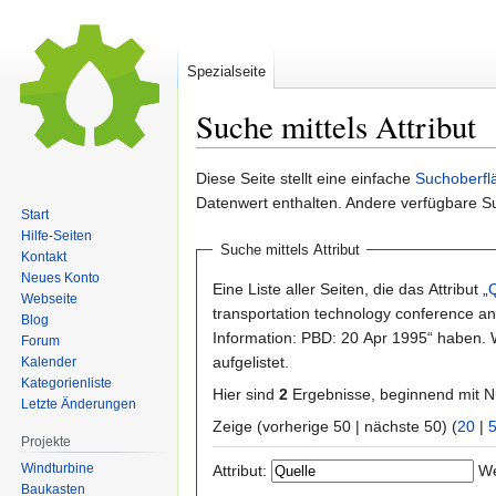
Spezialseite
Suche mittels Attribut
Zur
Zur
Diese Seite stellt eine einfache
Suchoberfl
Navigation
Suche
Datenwert enthalten. Andere verfügbare S
Start
springen
springen
Hilfe-Seiten
Suche mittels Attribut
Kontakt
Neues Konto
Eine Liste aller Seiten, die das Attribut „
Q
Webseite
transportation technology conference an
Blog
Information: PBD: 20 Apr 1995“ haben.
Forum
aufgelistet.
Kalender
Kategorienliste
Hier sind
2
Ergebnisse, beginnend mit
Letzte Änderungen
Zeige (vorherige 50 | nächste 50) (
20
|
Projekte
Windturbine
Attribut:
We
Baukasten