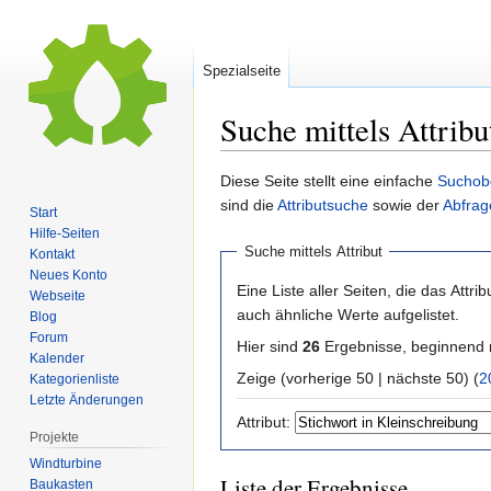
Spezialseite
Suche mittels Attribu
Zur
Zur
Diese Seite stellt eine einfache
Suchob
Navigation
Suche
sind die
Attributsuche
sowie der
Abfrag
Start
springen
springen
Hilfe-Seiten
Suche mittels Attribut
Kontakt
Neues Konto
Eine Liste aller Seiten, die das Attribu
Webseite
auch ähnliche Werte aufgelistet.
Blog
Forum
Hier sind
26
Ergebnisse, beginnend
Kalender
Zeige (vorherige 50 | nächste 50) (
2
Kategorienliste
Letzte Änderungen
Attribut:
Projekte
Windturbine
Liste der Ergebnisse
Baukasten