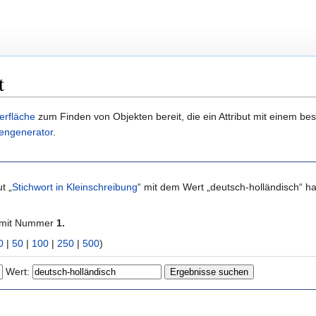
t
erfläche
zum Finden von Objekten bereit, die ein Attribut mit einem b
engenerator
.
t „
Stichwort in Kleinschreibung
“ mit dem Wert „deutsch-holländisch“ 
 mit Nummer
1.
0
|
50
|
100
|
250
|
500
)
Wert: