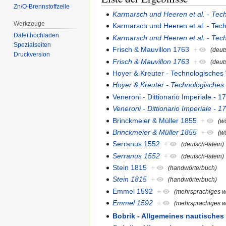
Zn/O-Brennstoffzelle
Karmarsch und Heeren et al. - Tec
Werkzeuge
Karmarsch und Heeren et al. - Tec
Datei hochladen
Karmarsch und Heeren et al. - Tec
Spezialseiten
Frisch & Mauvillon 1763
+
(deut
Druckversion
Frisch & Mauvillon 1763
+
(deut
Hoyer & Kreuter - Technologisches
Hoyer & Kreuter - Technologisches
Veneroni - Dittionario Imperiale - 1
Veneroni - Dittionario Imperiale - 1
Brinckmeier & Müller 1855
+
(w
Brinckmeier & Müller 1855
+
(w
Serranus 1552
+
(deutsch-latein)
Serranus 1552
+
(deutsch-latein)
Stein 1815
+
(handwörterbuch)
Stein 1815
+
(handwörterbuch)
Emmel 1592
+
(mehrsprachiges w
Emmel 1592
+
(mehrsprachiges w
Bobrik - Allgemeines nautisches