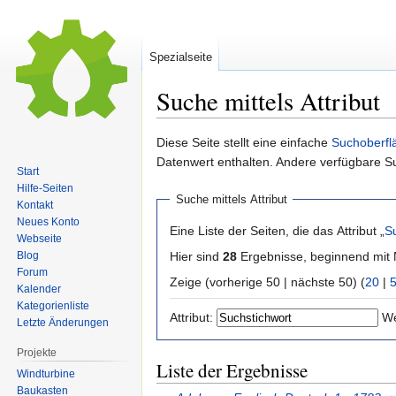
Spezialseite
Suche mittels Attribut
Zur
Zur
Diese Seite stellt eine einfache
Suchoberfl
Navigation
Suche
Datenwert enthalten. Andere verfügbare S
Start
springen
springen
Hilfe-Seiten
Suche mittels Attribut
Kontakt
Neues Konto
Eine Liste der Seiten, die das Attribut „
S
Webseite
Hier sind
28
Ergebnisse, beginnend mi
Blog
Forum
Zeige (vorherige 50 | nächste 50) (
20
|
Kalender
Kategorienliste
Attribut:
We
Letzte Änderungen
Projekte
Liste der Ergebnisse
Windturbine
Baukasten