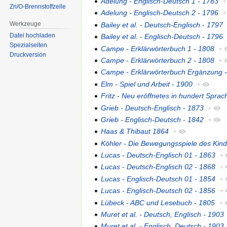
Adelung - Englisch-Deutsch 1 - 1783
+
Zn/O-Brennstoffzelle
Adelung - Englisch-Deutsch 2 - 1796
+
Werkzeuge
Bailey et al. - Deutsch-Englisch - 1797
Datei hochladen
Bailey et al. - Englisch-Deutsch - 1796
Spezialseiten
Campe - Erklärwörterbuch 1 - 1808
+
Druckversion
Campe - Erklärwörterbuch 2 - 1808
+
Campe - Erklärwörterbuch Ergänzung 
Elm - Spiel und Arbeit - 1900
+
Fritz - Neu eröffnetes in hundert Spra
Grieb - Deutsch-Englisch - 1873
+
Grieb - Englisch-Deutsch - 1842
+
Haas & Thibaut 1864
+
Köhler - Die Bewegungsspiele des Kind
Lucas - Deutsch-Englisch 01 - 1863
+
Lucas - Deutsch-Englisch 02 - 1868
+
Lucas - Englisch-Deutsch 01 - 1854
+
Lucas - Englisch-Deutsch 02 - 1856
+
Lübeck - ABC und Lesebuch - 1805
+
Muret et al. - Deutsch, Englisch - 1903
Muret et al. - Englisch, Deutsch - 1903