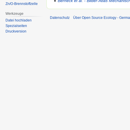
Berneck et al. - Bilder-Atlas Mechanis
Zn/O-Brennstoffzelle
Werkzeuge
Datenschutz
Über Open Source Ecology - Germ
Datei hochladen
Spezialseiten
Druckversion