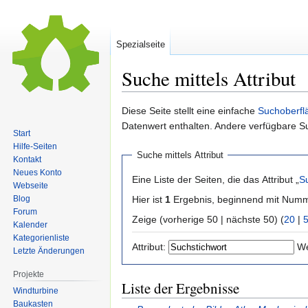
Spezialseite
Suche mittels Attribut
Zur
Zur
Diese Seite stellt eine einfache
Suchoberfl
Navigation
Suche
Datenwert enthalten. Andere verfügbare S
Start
springen
springen
Hilfe-Seiten
Suche mittels Attribut
Kontakt
Neues Konto
Eine Liste der Seiten, die das Attribut „
S
Webseite
Hier ist
1
Ergebnis, beginnend mit Num
Blog
Forum
Zeige (vorherige 50 | nächste 50) (
20
|
Kalender
Kategorienliste
Attribut:
We
Letzte Änderungen
Projekte
Liste der Ergebnisse
Windturbine
Baukasten