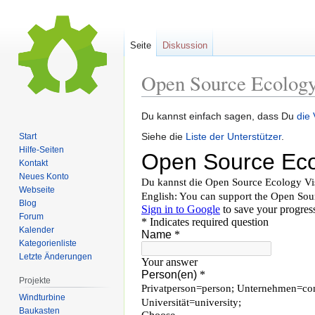
Seite
Diskussion
Open Source Ecolog
Zur
Zur
Du kannst einfach sagen, dass Du
die
Navigation
Suche
Siehe die
Liste der Unterstützer
.
Start
springen
springen
Hilfe-Seiten
Kontakt
Neues Konto
Webseite
Blog
Forum
Kalender
Kategorienliste
Letzte Änderungen
Projekte
Windturbine
Baukasten