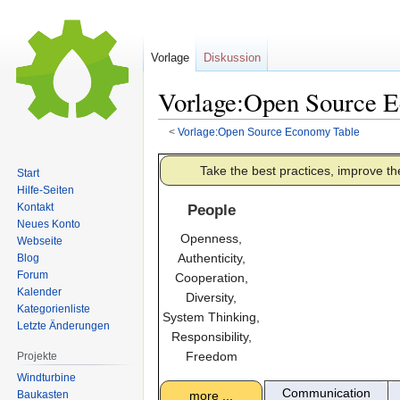
Vorlage
Diskussion
Vorlage:Open Source 
<
Vorlage:Open Source Economy Table
Zur
Zur
Take the best practices, improve t
Start
Navigation
Suche
Hilfe-Seiten
springen
springen
Kontakt
People
Neues Konto
Openness,
Webseite
Authenticity,
Blog
Forum
Cooperation,
Kalender
Diversity,
Kategorienliste
System Thinking,
Letzte Änderungen
Responsibility,
Freedom
Projekte
Windturbine
Communication
Baukasten
more ...