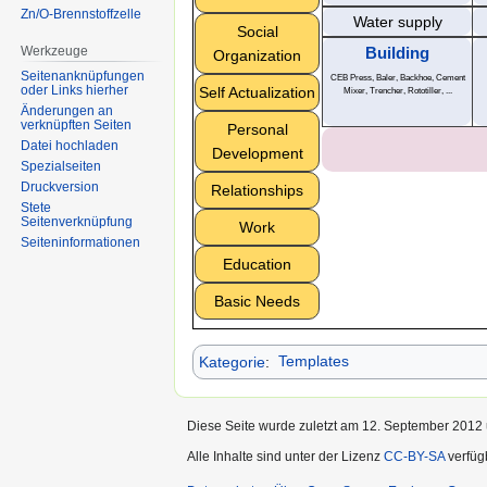
Zn/O-Brennstoffzelle
Water supply
Social
Werkzeuge
Building
Organization
Seitenanknüpfungen
CEB Press, Baler, Backhoe, Cement
oder Links hierher
Self Actualization
Mixer, Trencher, Rototiller, ...
Änderungen an
verknüpften Seiten
Personal
Datei hochladen
Development
Spezialseiten
Druckversion
Relationships
Stete
Seitenverknüpfung
Work
Seiten­informationen
Education
Basic Needs
Kategorie
:
Templates
Diese Seite wurde zuletzt am 12. September 2012 
Alle Inhalte sind unter der Lizenz
CC-BY-SA
verfüg