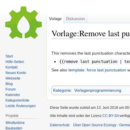
Vorlage
Diskussion
Vorlage:Remove last pu
Zur
Zur
Navigation
Suche
This removes the last punctuation character 
Start
springen
springen
{{remove last punctuation | te
Hilfe-Seiten
Kontakt
See also
template: force last punctuation
wh
Neues Konto
Webseite
Blog
Forum
Kategorie
:
Vorlagenprogrammierung
Kalender
Kategorienliste
Letzte Änderungen
Diese Seite wurde zuletzt am 13. Juni 2018 um 09:
Projekte
Alle Inhalte sind unter der Lizenz
CC-BY-SA
verfüg
Windturbine
Datenschutz
Über Open Source Ecology - Germ
Baukasten