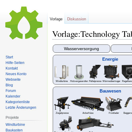
Vorlage
Diskussion
Vorlage:Technology Ta
Zur
Zur
Wasserversorgung
Navigation
Suche
Start
Energie
springen
springen
Hilfe-Seiten
Kontakt
Neues Konto
Webseite
Windturbine
Holzvergaserofen
Pelletpresse
Wärmeübertrager
Regelbare
Blog
Bauwesen
Forum
Kalender
Kategorienliste
Letzte Änderungen
Ziegelpresse
Ackerfräse
Frontlader
Baggers
Projekte
Windturbine
Baukasten