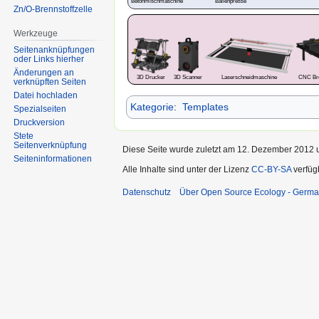
Betonmischmaschine
Ballenpresse
Zn/O-Brennstoffzelle
Werkzeuge
Seitenanknüpfungen
oder Links hierher
Änderungen an
3D Drucker
3D Scanner
Laserschneidmaschine
CNC Bre
verknüpften Seiten
Datei hochladen
Kategorie
:
Templates
Spezialseiten
Druckversion
Stete
Seitenverknüpfung
Diese Seite wurde zuletzt am 12. Dezember 2012 u
Seiten­informationen
Alle Inhalte sind unter der Lizenz
CC-BY-SA
verfüg
Datenschutz
Über Open Source Ecology - Germ