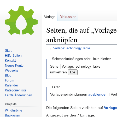
Vorlage
Diskussion
Seiten, die auf „Vorla
anknüpfen
←
Vorlage:Technology Table
Start
Hilfe-Seiten
Zur
Zur
Seitenanknüpfungen oder Links hierher
Kontakt
Navigation
Suche
Neues Konto
Seite:
springen
springen
Webseite
umkehren
Blog
Forum
Kalender
Filter
Kategorienliste
Vorlageneinbindungen
ausblenden
| Ve
Letzte Änderungen
Projekte
Die folgenden Seiten verlinken auf
Vorlag
Windturbine
Angezeigt werden 7 Einträge.
Baukasten