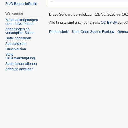
Zn/O-Brennstoffzelle
Werkzeuge
Diese Seite wurde zuletzt am 13. Mai 2020 um 16:0
Seitenanknüpfungen
Alle Inhalte sind unter der Lizenz
CC-BY-SA
verfüg
oder Links hierher
Änderungen an
Datenschutz
Über Open Source Ecology - Germ
verknüpften Seiten
Datei hochladen
Spezialseiten
Druckversion
Stete
Seitenverknüpfung
Seiten­informationen
Attribute anzeigen