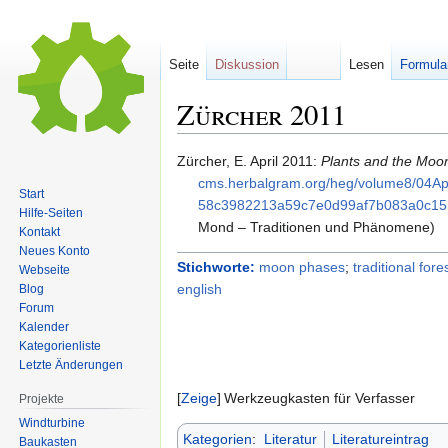
Seite
Diskussion
Lesen
Formula
Zürcher
2011
Zur
Zur
Zürcher,
E.
April 2011
:
Plants and the Moo
Navigation
Suche
cms.​herbalgram.​org/​heg/​volume8/​04
Start
springen
springen
58c3982213a59c7e0d99af7b083a0c15
Hilfe-Seiten
Mond – Traditionen und Phänomene)
Kontakt
Neues Konto
Stichworte:
moon phases
;
traditional fore
Webseite
english
Blog
Forum
Kalender
Kategorienliste
Letzte Änderungen
Zeige
Werkzeugkasten für Verfasser
Projekte
Windturbine
Kategorien
:
Literatur
Literatureintrag
Baukasten