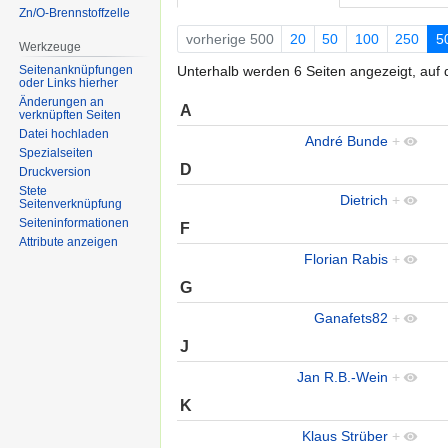
Zn/O-Brennstoffzelle
vorherige 500
20
50
100
250
5
Werkzeuge
Unterhalb werden 6 Seiten angezeigt, auf d
Seitenanknüpfungen
oder Links hierher
Änderungen an
A
verknüpften Seiten
Datei hochladen
André Bunde
+
Spezialseiten
D
Druckversion
Stete
Dietrich
+
Seitenverknüpfung
Seiten­informationen
F
Attribute anzeigen
Florian Rabis
+
G
Ganafets82
+
J
Jan R.B.-Wein
+
K
Klaus Strüber
+