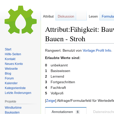
Attribut
Diskussion
Lesen
Formula
Attribut:Fähigkeit: Ba
Bauen - Stroh
Start
Zur
Zur
Rangwert. Benutzt von
Vorlage:Profil Info
.
Hilfe-Seiten
Navigation
Suche
Erlaubte Werte sind:
Kontakt
springen
springen
Neues Konto
0
unbekannt
Webseite
1
Basiswissen
Blog
2
Lernend
Forum
3
Fortgeschritten
Kalender
4
Fachkraft
Kategorienliste
Letzte Änderungen
5
Vollprofi
Zeige
Abfrage/Formularfeld für Wertedefi
Projekte
Windturbine
Annotationen
Dateneinsc
6
Baukasten