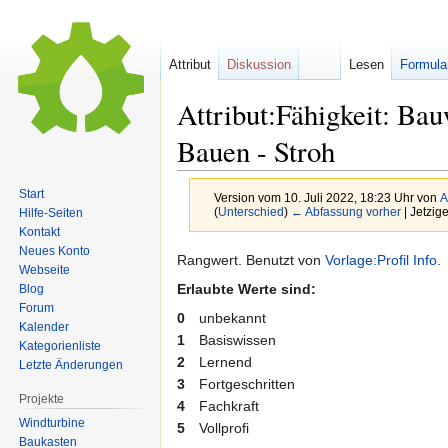
Attribut
Diskussion
Lesen
Formula
Attribut:Fähigkeit: Ba
Bauen - Stroh
Start
Version vom 10. Juli 2022, 18:23 Uhr von
A
(
Unterschied
)
← Abfassung vorher
| Jetzig
Hilfe-Seiten
Kontakt
Neues Konto
Zur
Zur
Rangwert. Benutzt von
Vorlage:Profil Info
.
Webseite
Navigation
Suche
Erlaubte Werte sind:
Blog
springen
springen
Forum
0
unbekannt
Kalender
1
Basiswissen
Kategorienliste
2
Lernend
Letzte Änderungen
3
Fortgeschritten
Projekte
4
Fachkraft
Windturbine
5
Vollprofi
Baukasten