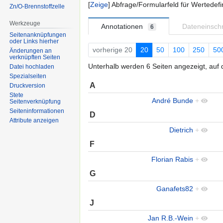
Zeige
Abfrage/Formularfeld für Wertedefi
Zn/O-Brennstoffzelle
Werkzeuge
Annotationen
Dateneinsc
6
Seitenanknüpfungen
oder Links hierher
vorherige 20
20
50
100
250
50
Änderungen an
verknüpften Seiten
Unterhalb werden 6 Seiten angezeigt, auf d
Datei hochladen
Spezialseiten
A
Druckversion
Stete
André Bunde
+
Seitenverknüpfung
Seiten­informationen
D
Attribute anzeigen
Dietrich
+
F
Florian Rabis
+
G
Ganafets82
+
J
Jan R.B.-Wein
+