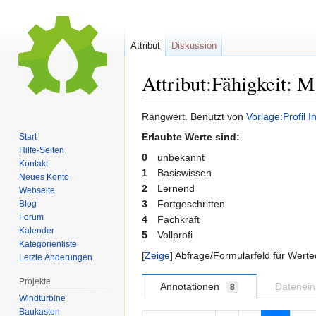
Attribut
Diskussion
Attribut:Fähigkeit: 
Zur
Zur
Rangwert. Benutzt von
Vorlage:Profil I
Navigation
Suche
Erlaubte Werte sind:
Start
springen
springen
Hilfe-Seiten
0
unbekannt
Kontakt
1
Basiswissen
Neues Konto
2
Lernend
Webseite
3
Fortgeschritten
Blog
Forum
4
Fachkraft
Kalender
5
Vollprofi
Kategorienliste
Zeige
Abfrage/Formularfeld für Werte
Letzte Änderungen
Projekte
Annotationen
Datenei
8
Windturbine
Baukasten