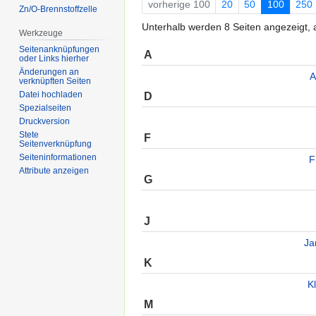
vorherige 100
20
50
100
250
Zn/O-Brennstoffzelle
Unterhalb werden 8 Seiten angezeigt, a
Werkzeuge
Seitenanknüpfungen
A
oder Links hierher
Änderungen an
A
verknüpften Seiten
D
Datei hochladen
Spezialseiten
Druckversion
Stete
F
Seitenverknüpfung
Seiten­informationen
F
Attribute anzeigen
G
J
Ja
K
K
M