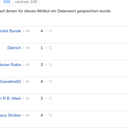
500
nächste 100
uf denen für dieses Attribut ein Datenwert gespeichert wurde.
ndré Bunde
+
4
+
Dietrich
+
1
+
lorian Rabis
+
3
+
Ganafets82
+
4
+
n R.B.-Wein
+
3
+
laus Strüber
+
4
+