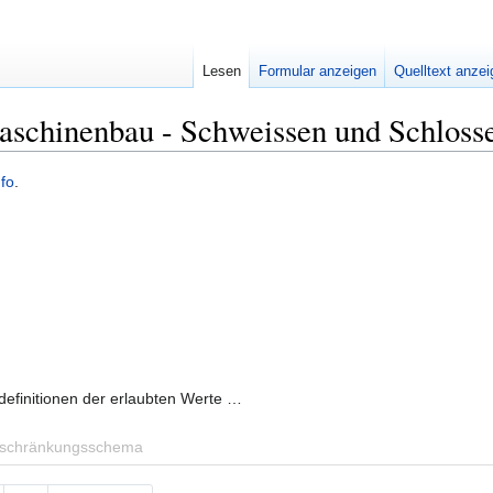
Lesen
Formular anzeigen
Quelltext anze
Maschinenbau - Schweissen und Schloss
nfo
.
definitionen der erlaubten Werte …
nschränkungsschema