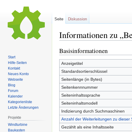
Seite
Diskussion
Informationen zu „Be
Basisinformationen
Zur
Zur
Navigation
Suche
Start
springen
springen
Hilfe-Seiten
Anzeigetitel
Kontakt
Standardsortierschlüssel
Neues Konto
Seitenlänge (in Bytes)
Webseite
Blog
Seitenkennnummer
Forum
Seiteninhaltssprache
Kalender
Kategorienliste
Seiteninhaltsmodell
Letzte Änderungen
Indizierung durch Suchmaschinen
Projekte
Anzahl der Weiterleitungen zu dieser 
Windturbine
Gezählt als eine Inhaltsseite
Baukasten