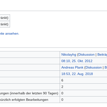
ränkt)
ränkt)
eite ansehen.
Nikolayhg
(
Diskussion
|
Beiträ
08:10, 25. Okt. 2012
Andreas Plank
(
Diskussion
|
B
18:53, 22. Aug. 2018
6
n
2
tungen (innerhalb der letzten 90 Tagen)
0
kürzlich erfolgten Bearbeitungen
0