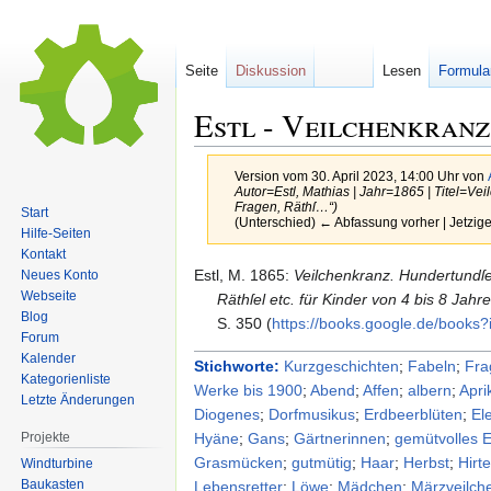
Seite
Diskussion
Lesen
Formula
Estl - Veilchenkranz
Version vom 30. April 2023, 14:00 Uhr von
Autor=Estl, Mathias | Jahr=1865 | Titel=Ve
Fragen, Räthſ…“)
Start
(Unterschied) ← Abfassung vorher | Jetzig
Hilfe-Seiten
Kontakt
Zur
Zur
Estl,
M.
1865
:
Veilchenkranz. Hundertundſe
Neues Konto
Webseite
Navigation
Suche
Räthſel etc. für Kinder von 4 bis 8 Jahre
Blog
springen
springen
S. 350 (
https:/​/​books.​google.​de/​boo
Forum
Kalender
Stichworte:
Kurzgeschichten
;
Fabeln
;
Fra
Kategorienliste
Werke bis 1900
;
Abend
;
Affen
;
albern
;
Apri
Letzte Änderungen
Diogenes
;
Dorfmusikus
;
Erdbeerblüten
;
El
Projekte
Hyäne
;
Gans
;
Gärtnerinnen
;
gemütvolles 
Grasmücken
;
gutmütig
;
Haar
;
Herbst
;
Hirt
Windturbine
Baukasten
Lebensretter
;
Löwe
;
Mädchen
;
Märzveilch