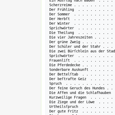
Ein Ausflug nach Baden  . . . . 
Scherzreime . . . . . . . . . . 
Der Frühling  . . . . . . . . . 
Der Sommer  . . . . . . . . . . 
Der Herbſt  . . . . . . . . . . 
Der Winter  . . . . . . . . . . 
Sprichwörter  . . . . . . . . . 
Die Theilung  . . . . . . . . . 
Die vier Jahreszeiten . . . . . 
Der grüne Zweig . . . . . . . . 
Der Schüler und der Stahr . . . 
Die zwei Bürſchlein aus der Stad
Sprichwörter  . . . . . . . . . 
Frauenliſt  . . . . . . . . . . 
Die Pferdedecke . . . . . . . . 
Sonderbare Auskunft . . . . . . 
Der Bettelſtab  . . . . . . . . 
Der beſtrafte Geiz  . . . . . . 
Spruch  . . . . . . . . . . . . 
Der feine Geruch des Hundes . . 
Die Affen und die Schlafhauben  
Kurzweilige Fragen  . . . . . . 
Die Ziege und der Löwe  . . . . 
Urtheilsſpruch  . . . . . . . . 
Der gute Fritz  . . . . . . . . 