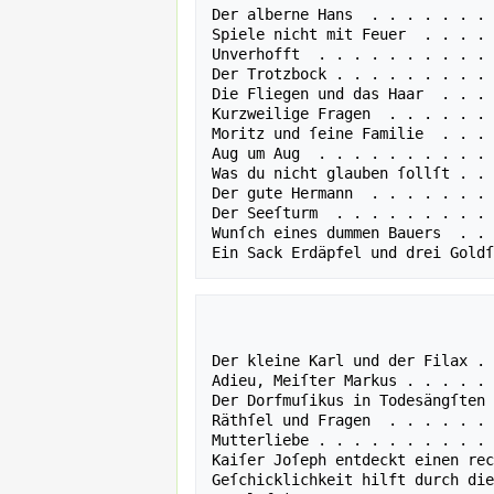
Der alberne Hans  . . . . . . . 
Spiele nicht mit Feuer  . . . . 
Unverhofft  . . . . . . . . . . 
Der Trotzbock . . . . . . . . . 
Die Fliegen und das Haar  . . . 
Kurzweilige Fragen  . . . . . . 
Moritz und ſeine Familie  . . . 
Aug um Aug  . . . . . . . . . . 
Was du nicht glauben ſollſt . . 
Der gute Hermann  . . . . . . . 
Der Seeſturm  . . . . . . . . . 
Wunſch eines dummen Bauers  . . 
                                  
                                  
Der kleine Karl und der Filax . 
Adieu, Meiſter Markus . . . . . 
Der Dorfmuſikus in Todesängſten 
Räthſel und Fragen  . . . . . . 
Mutterliebe . . . . . . . . . . 
Kaiſer Joſeph entdeckt einen rec
Geſchicklichkeit hilft durch die