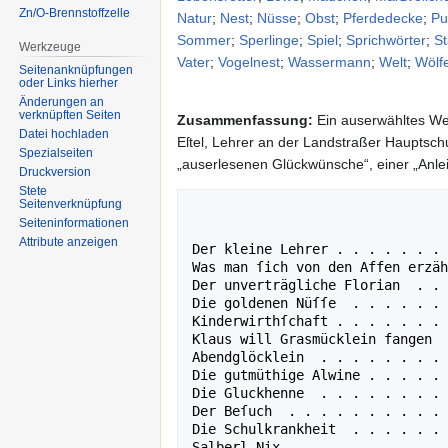
Zn/O-Brennstoffzelle
Natur
;
Nest
;
Nüsse
;
Obst
;
Pferdedecke
;
Pu
Sommer
;
Sperlinge
;
Spiel
;
Sprichwörter
;
St
Werkzeuge
Vater
;
Vogelnest
;
Wassermann
;
Welt
;
Wölf
Seitenanknüpfungen
oder Links hierher
Änderungen an
verknüpften Seiten
Zusammenfassung:
Ein auserwähltes We
Datei hochladen
Eſtel, Lehrer an der Landstraßer Hauptschu
Spezialseiten
„auserlesenen Glückwünsche“, einer „Anleitu
Druckversion
Stete
Seitenverknüpfung
                                      
Seiten­informationen
                                  
Attribute anzeigen
Der kleine Lehrer . . . . . . . 
Was man ſich von den Affen erzäh
Der unverträgliche Florian  . . 
Die goldenen Nüſſe  . . . . . . 
Kinderwirthſchaft . . . . . . . 
Klaus will Grasmücklein fangen  
Abendglöcklein  . . . . . . . . 
Die gutmüthige Alwine . . . . . 
Die Gluckhenne  . . . . . . . . 
Der Beſuch  . . . . . . . . . . 
Die Schulkrankheit  . . . . . . 
Salberl Nix . . . . . . . . . . 