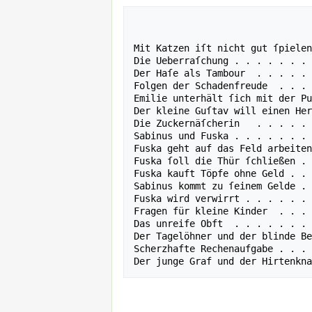
                                   
                                  
Mit Katzen iſt nicht gut ſpielen
Die Ueberraſchung . . . . . . . 
Der Haſe als Tambour  . . . . . 
Folgen der Schadenfreude  . . . 
Emilie unterhält ſich mit der Pu
Der kleine Guſtav will einen Her
Die Zuckernäſcherin   . . . . . 
Sabinus und Fuska . . . . . . . 
Fuska geht auf das Feld arbeiten
Fuska ſoll die Thür ſchließen . 
Fuska kauft Töpfe ohne Geld . . 
Sabinus kommt zu ſeinem Gelde . 
Fuska wird verwirrt . . . . . . 
Fragen für kleine Kinder  . . . 
Das unreife Obft  . . . . . . . 
Der Tagelöhner und der blinde Be
Scherzhafte Rechenaufgabe . . . 