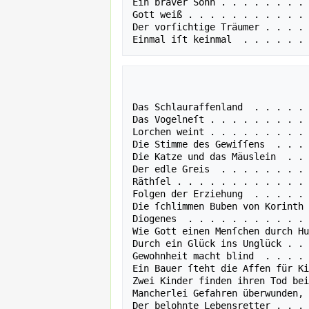
Ein braver Sohn . . . . . . . . 
Gott weiß . . . . . . . . . . . 
Der vorſichtige Träumer . . . . 
                                 
                                  
Das Schlauraffenland  . . . . . 
Das Vogelneſt . . . . . . . . . 
Lorchen weint . . . . . . . . . 
Die Stimme des Gewiſſens  . . . 
Die Katze und das Mäuslein  . . 
Der edle Greis  . . . . . . . . 
Räthſel . . . . . . . . . . . . 
Folgen der Erziehung  . . . . . 
Die ſchlimmen Buben von Korinth 
Diogenes  . . . . . . . . . . . 
Wie Gott einen Menſchen durch Hu
Durch ein Glück ins Unglück . . 
Gewohnheit macht blind  . . . . 
Ein Bauer ſteht die Affen für Ki
Zwei Kinder finden ihren Tod bei
Mancherlei Gefahren überwunden, 
Der belohnte Lebensretter . . . 