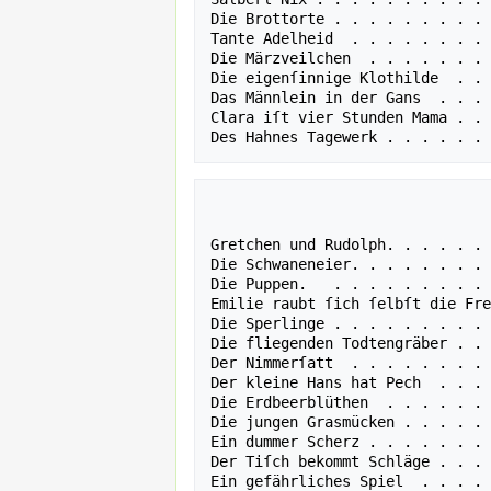
Die Brottorte . . . . . . . . . 
Tante Adelheid  . . . . . . . . 
Die Märzveilchen  . . . . . . . 
Die eigenſinnige Klothilde  . . 
Das Männlein in der Gans  . . . 
Clara iſt vier Stunden Mama . . 
                                  VI
                                  
Gretchen und Rudolph. . . . . . 
Die Schwaneneier. . . . . . . . 
Die Puppen.   . . . . . . . . . 
Emilie raubt ſich ſelbſt die Fre
Die Sperlinge . . . . . . . . . 
Die fliegenden Todtengräber . . 
Der Nimmerſatt  . . . . . . . . 
Der kleine Hans hat Pech  . . . 
Die Erdbeerblüthen  . . . . . . 
Die jungen Grasmücken . . . . . 
Ein dummer Scherz . . . . . . . 
Der Tiſch bekommt Schläge . . . 
Ein gefährliches Spiel  . . . . 