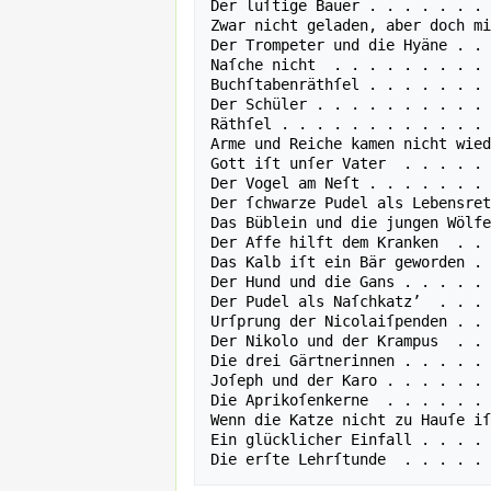
Der luſtige Bauer . . . . . . . 
Zwar nicht geladen, aber doch mi
Der Trompeter und die Hyäne . . 
Naſche nicht  . . . . . . . . . 
Buchſtabenräthſel . . . . . . . 
Der Schüler . . . . . . . . . . 
Räthſel . . . . . . . . . . . . 
Arme und Reiche kamen nicht wied
Gott iſt unſer Vater  . . . . . 
Der Vogel am Neſt . . . . . . . 
Der ſchwarze Pudel als Lebensret
Das Büblein und die jungen Wölfe
Der Affe hilft dem Kranken  . . 
Das Kalb iſt ein Bär geworden . 
Der Hund und die Gans . . . . . 
Der Pudel als Naſchkatz’  . . . 
Urſprung der Nicolaiſpenden . . 
Der Nikolo und der Krampus  . . 
Die drei Gärtnerinnen . . . . . 
Joſeph und der Karo . . . . . . 
Die Aprikoſenkerne  . . . . . . 
Wenn die Katze nicht zu Hauſe iſ
Ein glücklicher Einfall . . . . 