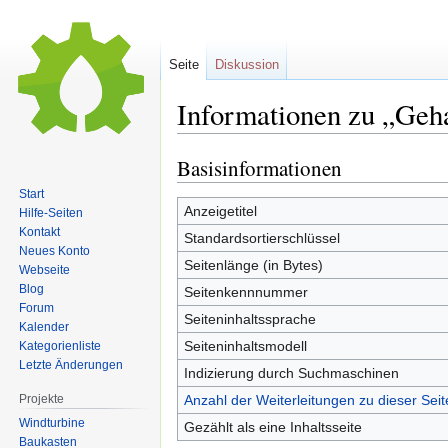
Seite
Diskussion
Informationen zu „Geha
Basisinformationen
Zur
Zur
Navigation
Suche
Start
springen
springen
Anzeigetitel
Hilfe-Seiten
Kontakt
Standardsortierschlüssel
Neues Konto
Seitenlänge (in Bytes)
Webseite
Blog
Seitenkennnummer
Forum
Seiteninhaltssprache
Kalender
Seiteninhaltsmodell
Kategorienliste
Letzte Änderungen
Indizierung durch Suchmaschinen
Projekte
Anzahl der Weiterleitungen zu dieser Seit
Windturbine
Gezählt als eine Inhaltsseite
Baukasten