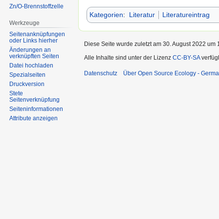
Zn/O-Brennstoffzelle
Kategorien
:
Literatur
Literatureintrag
Werkzeuge
Seitenanknüpfungen
oder Links hierher
Diese Seite wurde zuletzt am 30. August 2022 um 1
Änderungen an
verknüpften Seiten
Alle Inhalte sind unter der Lizenz
CC-BY-SA
verfüg
Datei hochladen
Datenschutz
Über Open Source Ecology - Germ
Spezialseiten
Druckversion
Stete
Seitenverknüpfung
Seiten­informationen
Attribute anzeigen