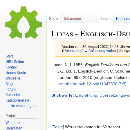
Seite
Diskussion
Lesen
Formula
Lucas - Englisch-Deu
Version vom 30. August 2022, 14:28 Uhr v
(
Unterschied
)
← Abfassung vorher
| Jetzig
Start
Hilfe-Seiten
Zur
Zur
Lucas,
N.
I.
1856
:
Engliſch-Deutſches und 
Kontakt
Navigation
Suche
L-Z.
Bd. 1, Engliſch-Deutſch, C. Schü
Neues Konto
springen
springen
London, 993–2010 (
englische Titelseit
Webseite
urn:nbn:de:bvb:12-bsb11347538-7
).
Blog
Forum
Kalender
Stichworte:
Empfehlung
;
Übersetzungswö
Kategorienliste
Letzte Änderungen
Projekte
Windturbine
Zeige
Werkzeugkasten für Verfasser
Baukasten