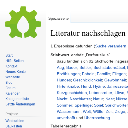
Spezialseite
Literatur nachschlagen
Zur
Zur
1 Ergebnisse gefunden (
Suche verändern
Navigation
Suche
Stichwort
enthält „Dorfmusikus“
Start
springen
springen
dazu fanden sich 92 Stichworte insge
Hilfe-Seiten
Kontakt
Aug
;
Bauer
;
Bettler
;
Buchstabenrätsel
;
Neues Konto
Erzählungen
;
Fabeln
;
Familie
;
Fliegen
Webseite
Hundes
;
Geschicklichkeit
;
Gewohnheit
Blog
Hirtenknabe
;
Hund
;
Hyäne
;
Jahreszeit
Forum
Kurzgeschichten
;
Lebensretter
;
Löwe
;
Kalender
Nacht
;
Naschkatze
;
Natur
;
Nest
;
Nüsse
Kategorienliste
Letzte Änderungen
Sommer
;
Sperlinge
;
Spiel
;
Sprichwörte
Wassermann
;
Welt
;
Wölfe
;
Zeit
;
Ziege
;
Projekte
unverhofft
und
Überraschung
Windturbine
Tabellenergebnis:
Baukasten