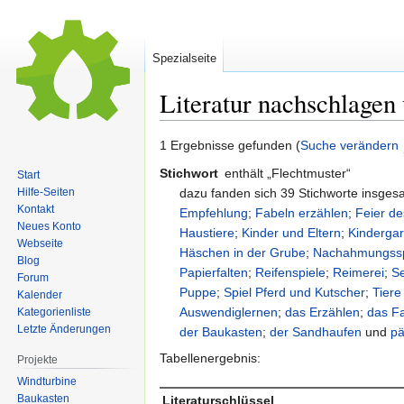
Spezialseite
Literatur nachschlagen
Zur
Zur
1 Ergebnisse gefunden (
Suche verändern
Navigation
Suche
Stichwort
enthält „Flechtmuster“
Start
springen
springen
dazu fanden sich 39 Stichworte insge
Hilfe-Seiten
Kontakt
Empfehlung
;
Fabeln erzählen
;
Feier d
Neues Konto
Haustiere
;
Kinder und Eltern
;
Kindergar
Webseite
Häschen in der Grube
;
Nachahmungsspi
Blog
Papierfalten
;
Reifenspiele
;
Reimerei
;
Se
Forum
Puppe
;
Spiel Pferd und Kutscher
;
Tiere
Kalender
Auswendiglernen
;
das Erzählen
;
das Fa
Kategorienliste
Letzte Änderungen
der Baukasten
;
der Sandhaufen
und
pä
Tabellenergebnis:
Projekte
Windturbine
Baukasten
Literaturschlüssel