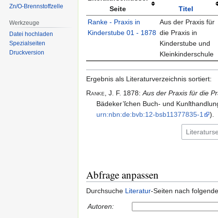
Zn/O-Brennstoffzelle
Seite
Titel
Ranke - Praxis in
Aus der Praxis für
Werkzeuge
Kinderstube 01 - 1878
die Praxis in
Datei hochladen
Kinderstube und
Spezialseiten
Druckversion
Kleinkinderschule
Ergebnis als Literaturverzeichnis sortiert:
Ranke,
J.
F.
1878
:
Aus der Praxis für die P
Bädeker’ſchen Buch- und Kunſthandlung (
urn:nbn:de:bvb:12-bsb11377835-1
).
Abfrage anpassen
Durchsuche
Literatur
-Seiten nach folgend
Autoren: