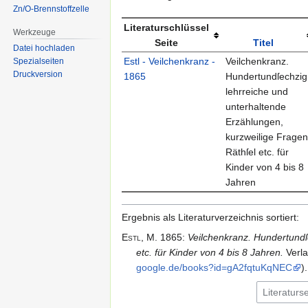
Zn/O-Brennstoffzelle
Literaturschlüssel
Werkzeuge
Seite
Titel
Datei hochladen
Estl - Veilchenkranz -
Veilchenkranz.
Spezialseiten
Druckversion
1865
Hundertundſechzig
lehrreiche und
unterhaltende
Erzählungen,
kurzweilige Fragen
Räthſel etc. für
Kinder von 4 bis 8
Jahren
Ergebnis als Literaturverzeichnis sortiert:
Estl,
M.
1865
:
Veilchenkranz. Hundertundſ
etc. für Kinder von 4 bis 8 Jahren.
Verla
google.​de/​books?id=​gA2fqtuKqNEC
).