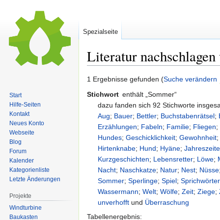
Spezialseite
Literatur nachschlagen
Zur
Zur
1 Ergebnisse gefunden (
Suche verändern
Navigation
Suche
Stichwort
enthält „Sommer“
Start
springen
springen
dazu fanden sich 92 Stichworte insge
Hilfe-Seiten
Kontakt
Aug
;
Bauer
;
Bettler
;
Buchstabenrätsel
;
Neues Konto
Erzählungen
;
Fabeln
;
Familie
;
Fliegen
Webseite
Hundes
;
Geschicklichkeit
;
Gewohnheit
Blog
Hirtenknabe
;
Hund
;
Hyäne
;
Jahreszeit
Forum
Kurzgeschichten
;
Lebensretter
;
Löwe
;
Kalender
Nacht
;
Naschkatze
;
Natur
;
Nest
;
Nüsse
Kategorienliste
Letzte Änderungen
Sommer
;
Sperlinge
;
Spiel
;
Sprichwörte
Wassermann
;
Welt
;
Wölfe
;
Zeit
;
Ziege
;
Projekte
unverhofft
und
Überraschung
Windturbine
Tabellenergebnis:
Baukasten