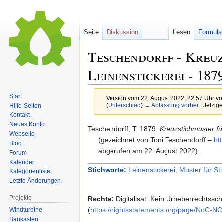
Seite
Diskussion
Lesen
Formula
Teschendorff - Kreu
Leinenstickerei -
187
Start
Version vom 22. August 2022, 22:57 Uhr v
(
Unterschied
)
← Abfassung vorher
| Jetzig
Hilfe-Seiten
Kontakt
Neues Konto
Zur
Zur
Teschendorff,
T.
1879
:
Kreuzstichmuster fü
Webseite
Navigation
Suche
(
gezeichnet von Toni Teschendorff
–
ht
Blog
springen
springen
abgerufen am 22. August 2022).
Forum
Kalender
Stichworte:
Leinenstickerei
;
Muster für St
Kategorienliste
Letzte Änderungen
Projekte
Rechte:
Digitalisat: Kein Urheberrechtssc
(
https://rightsstatements.org/page/NoC-N
Windturbine
Baukasten