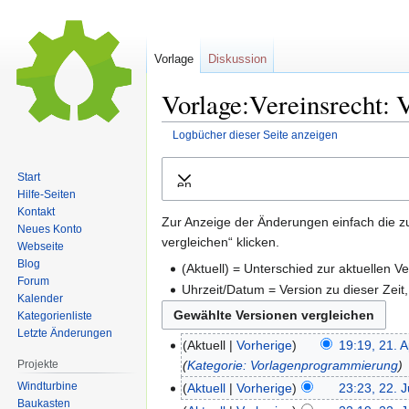
Vorlage
Diskussion
Vorlage:Vereinsrecht: 
Logbücher dieser Seite anzeigen
Zur
Zur
Start
Ausklappen
Navigation
Suche
Hilfe-Seiten
springen
springen
Kontakt
Zur Anzeige der Änderungen einfach die z
Neues Konto
vergleichen“ klicken.
Webseite
Blog
(Aktuell) = Unterschied zur aktuellen V
Forum
Uhrzeit/Datum = Version zu dieser Zei
Kalender
Kategorienliste
Letzte Änderungen
Aktuell
Vorherige
19:19, 21. 
Kategorie: Vorlagenprogrammierung
Projekte
Windturbine
Aktuell
Vorherige
23:23, 22. J
Baukasten