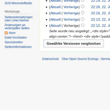
Aktuell
Vorherige
22:19, 22. J
Zn/O-Brennstoffzelle
Aktuell
Vorherige
22:18, 22. J
Werkzeuge
Aktuell
Vorherige
22:16, 22. J
Seitenanknüpfungen
Aktuell
Vorherige
22:13, 22. J
oder Links hierher
Änderungen an
Aktuell
Vorherige
22:12, 22. J
verknüpften Seiten
Seite wurde neu angelegt: „<div style=
Atom
align:center;"> <html> <div style="pad
Datei hochladen
Spezialseiten
Seiten­informationen
Datenschutz
Über Open Source Ecology - Germ