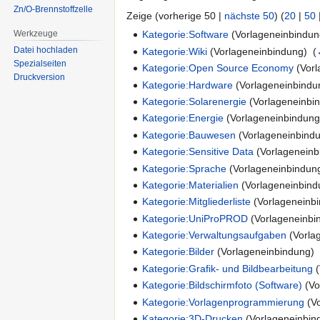
Zn/O-Brennstoffzelle
Zeige (vorherige 50 |
nächste 50
) (
20
|
50
Werkzeuge
Kategorie:Software
(Vorlageneinbindun
Datei hochladen
Kategorie:Wiki
(Vorlageneinbindung) ‎
(
Spezialseiten
Kategorie:Open Source Economy
(Vorl
Druckversion
Kategorie:Hardware
(Vorlageneinbindun
Kategorie:Solarenergie
(Vorlageneinbin
Kategorie:Energie
(Vorlageneinbindung)
Kategorie:Bauwesen
(Vorlageneinbindu
Kategorie:Sensitive Data
(Vorlageneinb
Kategorie:Sprache
(Vorlageneinbindung
Kategorie:Materialien
(Vorlageneinbind
Kategorie:Mitgliederliste
(Vorlageneinbi
Kategorie:UniProPROD
(Vorlageneinbi
Kategorie:Verwaltungsaufgaben
(Vorla
Kategorie:Bilder
(Vorlageneinbindung) 
Kategorie:Grafik- und Bildbearbeitung
(
Kategorie:Bildschirmfoto (Software)
(Vo
Kategorie:Vorlagenprogrammierung
(Vo
Kategorie:3D-Drucken
(Vorlageneinbin