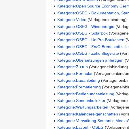
Kategorie:Open Source Economy Ger
Kategorie:OSEG - Dokumentation, Stan
Kategorie:Video
(Vorlageneinbindung) 
Kategorie:OSEG - Windenergie
(Vorlag
Kategorie:OSEG - SolarBox
(Vorlagene
Kategorie:OSEG - UniPro-Baukasten
(V
Kategorie:OSEG - Zn/O Brennstoffzelle
Kategorie:OSEG - Zukunftsgeräte
(Vorl
Kategorie:Übersetzungen anfertigen
(V
Kategorie:Zu tun
(Vorlageneinbindung) 
Kategorie:Formular
(Vorlageneinbindun
Kategorie:Bauanleitung
(Vorlageneinbi
Kategorie:Formatierung
(Vorlageneinbi
Kategorie:Bedienungsanleitung
(Vorlag
Kategorie:Sonnenkollektor
(Vorlagenein
Kategorie:Wartungsarbeiten
(Vorlagene
Kategorie:Kalendereigenschaften
(Vorl
Kategorie:Verwaltung Semantic MediaW
Kategorie:Layout - OSEG
(Vorlageneinb