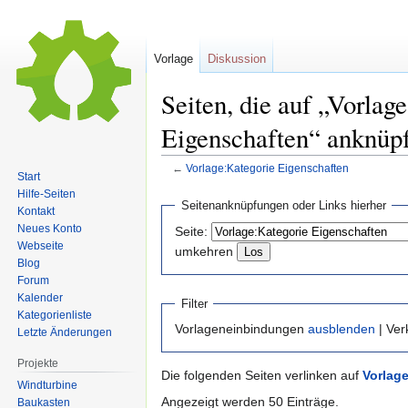
Vorlage
Diskussion
Seiten, die auf „Vorlag
Eigenschaften“ anknüp
←
Vorlage:Kategorie Eigenschaften
Start
Hilfe-Seiten
Zur
Zur
Seitenanknüpfungen oder Links hierher
Kontakt
Navigation
Suche
Neues Konto
Seite:
springen
springen
Webseite
umkehren
Blog
Forum
Kalender
Filter
Kategorienliste
Vorlageneinbindungen
ausblenden
| Ve
Letzte Änderungen
Projekte
Die folgenden Seiten verlinken auf
Vorlag
Windturbine
Angezeigt werden 50 Einträge.
Baukasten