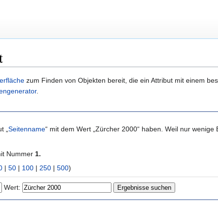
t
erfläche
zum Finden von Objekten bereit, die ein Attribut mit einem b
engenerator
.
t „
Seitenname
“ mit dem Wert „Zürcher 2000“ haben. Weil nur wenige
mit Nummer
1.
0
|
50
|
100
|
250
|
500
)
Wert: