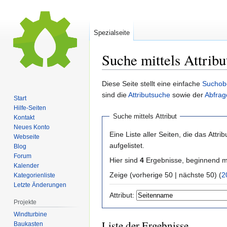
Spezialseite
Suche mittels Attribu
Zur
Zur
Diese Seite stellt eine einfache
Suchob
Navigation
Suche
sind die
Attributsuche
sowie der
Abfrag
Start
springen
springen
Hilfe-Seiten
Suche mittels Attribut
Kontakt
Neues Konto
Eine Liste aller Seiten, die das Attribu
Webseite
aufgelistet.
Blog
Forum
Hier sind
4
Ergebnisse, beginnend 
Kalender
Zeige (vorherige 50 | nächste 50) (
2
Kategorienliste
Letzte Änderungen
Attribut:
Projekte
Windturbine
Liste der Ergebnisse
Baukasten