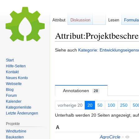
Attribut
Diskussion
Lesen
Formula
Attribut:Projektbeschr
Zur
Zur
Siehe auch
Kategorie: Entwicklungseigens
Navigation
Suche
Start
springen
springen
Hilfe-Seiten
Kontakt
Neues Konto
Webseite
Blog
Annotationen
28
Forum
Kalender
vorherige 20
20
50
100
250
50
Kategorienliste
Letzte Änderungen
Unterhalb werden 20 Seiten angezeigt, auf
Projekte
A
Windturbine
AgroCircle
+
Baukasten