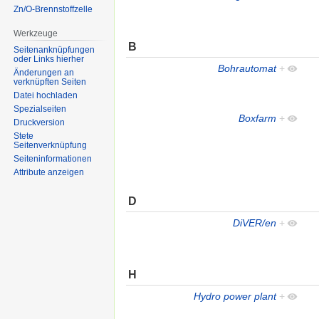
Zn/O-Brennstoffzelle
Werkzeuge
B
Seitenanknüpfungen
oder Links hierher
Bohrautomat
+
Änderungen an
verknüpften Seiten
Datei hochladen
Spezialseiten
Boxfarm
+
Druckversion
Stete
Seitenverknüpfung
Seiten­informationen
Attribute anzeigen
D
DiVER/en
+
H
Hydro power plant
+