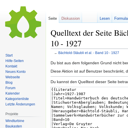
Seite
Diskussion
Lesen
Formula
Quelltext der Seite Bäch
10 - 1927
←
Bächtold-Stäubli et al. - Band 10 - 1927
Start
Hilfe-Seiten
Zur
Zur
Du bist aus dem folgenden Grund nicht bere
Kontakt
Navigation
Suche
Diese Aktion ist auf Benutzer beschränkt, 
Neues Konto
springen
springen
Webseite
Du kannst den Quelltext dieser Seite betr
Blog
Forum
Kalender
Kategorienliste
Letzte Änderungen
Projekte
Windturbine
Baukasten