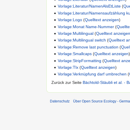
Vorlage:Literatur/NamenAlsEtListe
(
Que
Vorlage:Literatur/Namensaufzählung k
Vorlage:Logo
(
Quelltext anzeigen
)
Vorlage:Monat Name-Nummer
(
Quellt
Vorlage:Multilingual
(
Quelltext anzeige
Vorlage:Multilingual switch
(
Quelltext a
Vorlage:Remove last punctuation
(
Quel
Vorlage:Smallcaps
(
Quelltext anzeigen
Vorlage:StripFormatting
(
Quelltext anz
Vorlage:Tlx
(
Quelltext anzeigen
)
Vorlage:Verknüpfung darf umbrechen
(
Zurück zur Seite
Bächtold-Stäubli et al. - 
Datenschutz
Über Open Source Ecology - Germ