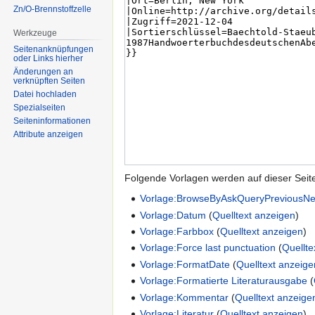
Zn/O-Brennstoffzelle
Werkzeuge
Seitenanknüpfungen
oder Links hierher
Änderungen an
verknüpften Seiten
Datei hochladen
Spezialseiten
Seiten­informationen
Attribute anzeigen
Folgende Vorlagen werden auf dieser Seit
Vorlage:BrowseByAskQueryPreviousNe
Vorlage:Datum
(
Quelltext anzeigen
)
Vorlage:Farbbox
(
Quelltext anzeigen
)
Vorlage:Force last punctuation
(
Quellte
Vorlage:FormatDate
(
Quelltext anzeige
Vorlage:Formatierte Literaturausgabe
(
Vorlage:Kommentar
(
Quelltext anzeige
Vorlage:Literatur
(
Quelltext anzeigen
)