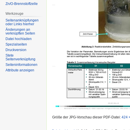
Zn/O-Brennstoffzelle
Werkzeuge
Seitenanknüpfungen
oder Links hierher
Änderungen an
verknüpften Seiten
Datei hochladen
Spezialseiten
Druckversion
Stete
Seitenverknüpfung
Seiten­informationen
Attribute anzeigen
Größe der JPG-Vorschau dieser PDF-Datei:
424 ×