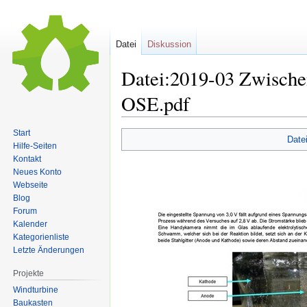
Datei
Diskussion
Datei:2019-03 Zwisc
OSE.pdf
Start
Date
Hilfe-Seiten
Zur
Zur
Kontakt
Navigation
Suche
Neues Konto
springen
springen
Webseite
Blog
Forum
Kalender
Kategorienliste
Letzte Änderungen
Projekte
Windturbine
Baukasten