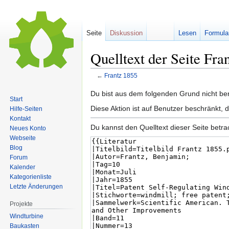
Seite
Diskussion
Lesen
Formula
Quelltext der Seite Fra
←
Frantz 1855
Zur
Zur
Du bist aus dem folgenden Grund nicht bere
Start
Navigation
Suche
Diese Aktion ist auf Benutzer beschränkt, 
Hilfe-Seiten
springen
springen
Kontakt
Du kannst den Quelltext dieser Seite betr
Neues Konto
Webseite
Blog
Forum
Kalender
Kategorienliste
Letzte Änderungen
Projekte
Windturbine
Baukasten