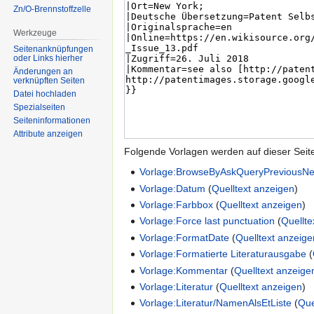
Zn/O-Brennstoffzelle
Werkzeuge
Seitenanknüpfungen
oder Links hierher
Änderungen an
verknüpften Seiten
Datei hochladen
Spezialseiten
Seiten­informationen
Attribute anzeigen
Folgende Vorlagen werden auf dieser Seit
Vorlage:BrowseByAskQueryPreviousNe
Vorlage:Datum
(
Quelltext anzeigen
)
Vorlage:Farbbox
(
Quelltext anzeigen
)
Vorlage:Force last punctuation
(
Quellte
Vorlage:FormatDate
(
Quelltext anzeige
Vorlage:Formatierte Literaturausgabe
(
Vorlage:Kommentar
(
Quelltext anzeige
Vorlage:Literatur
(
Quelltext anzeigen
)
Vorlage:Literatur/NamenAlsEtListe
(
Que