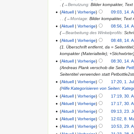
→‎Benutzung
:
Bilder kompakter, Text
Aktuell
Vorherige
09:03, 14. 
→‎Montage
:
Bilder kompakter, Text
Aktuell
Vorherige
08:56, 14. 
→‎Bearbeitung des Winkelprofils
:
Schri
Aktuell
Vorherige
08:48, 14. 
1. Überschrift entfernt, da = Seitentit
kompakter (Materialteile); +Stichwörter
Aktuell
Vorherige
08:30, 14. 
Andreas Plank verschob die Seite
Petb
Seitentitel verwenden statt Petbottle2st
Aktuell
Vorherige
17:20, 1. Ju
Hilfe:Kategorisieren von Seiten
:
Katego
Aktuell
Vorherige
17:19, 30. 
Aktuell
Vorherige
17:17, 30. 
Aktuell
Vorherige
09:13, 23. 
Aktuell
Vorherige
12:02, 8. M
Aktuell
Vorherige
10:53, 29. 
Aktuell
Vorherige
21:23, 28. 