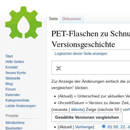
Seite
Diskussion
PET-Flaschen zu Schnur
Versionsgeschichte
Logbücher dieser Seite anzeigen
Start
Hilfe-Seiten
Zur
Zur
Kontakt
Ausklappen
Navigation
Suche
Neues Konto
springen
springen
Webseite
Zur Anzeige der Änderungen einfach die z
Blog
vergleichen“ klicken.
Forum
Kalender
(Aktuell) = Unterschied zur aktuellen V
Kategorienliste
Uhrzeit/Datum = Version zu dieser Zei
Letzte Änderungen
(neueste |
älteste
) Zeige (nächste 50 |
vor
Projekte
Windturbine
Aktuell
Vorherige
01:50, 22. 
Baukasten