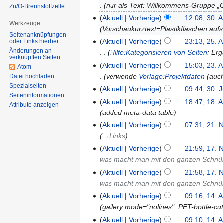
nur als Text: Willkommens-Gruppe
Zn/O-Brennstoffzelle
Aktuell
Vorherige
12:08, 30. 
Werkzeuge
Vorschaukurztext=Plastikflaschen auf
Seitenanknüpfungen
Aktuell
Vorherige
23:13, 25. 
oder Links hierher
Änderungen an
Hilfe:Kategorisieren von Seiten
: Er
verknüpften Seiten
Aktuell
Vorherige
15:03, 23. 
Atom
verwende
Vorlage:Projektdaten
(auch
Datei hochladen
Spezialseiten
Aktuell
Vorherige
09:44, 30. 
Seiten­informationen
Aktuell
Vorherige
18:47, 18. 
Attribute anzeigen
added meta-data table
Aktuell
Vorherige
07:31, 21. 
→‎Links
Aktuell
Vorherige
21:59, 17. 
was macht man mit den ganzen Schnü
Aktuell
Vorherige
21:58, 17. 
was macht man mit den ganzen Schnü
Aktuell
Vorherige
09:16, 14. 
gallery mode="nolines"; PET-bottle-cu
Aktuell
Vorherige
09:10, 14. 