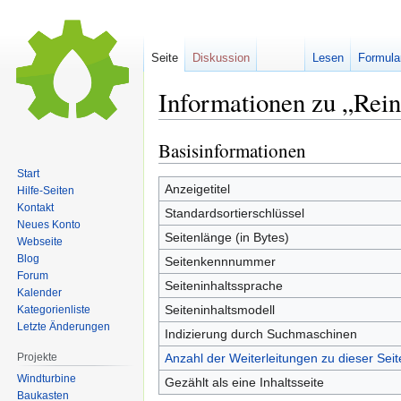
Seite
Diskussion
Lesen
Formula
Informationen zu „Rein
Basisinformationen
Zur
Zur
Navigation
Suche
Start
springen
springen
Anzeigetitel
Hilfe-Seiten
Kontakt
Standardsortierschlüssel
Neues Konto
Seitenlänge (in Bytes)
Webseite
Blog
Seitenkennnummer
Forum
Seiteninhaltssprache
Kalender
Seiteninhaltsmodell
Kategorienliste
Letzte Änderungen
Indizierung durch Suchmaschinen
Projekte
Anzahl der Weiterleitungen zu dieser Seit
Windturbine
Gezählt als eine Inhaltsseite
Baukasten