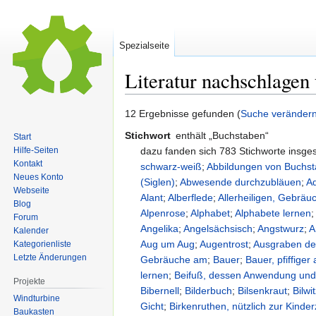
Spezialseite
Literatur nachschlagen
Zur
Zur
12 Ergebnisse gefunden (
Suche veränder
Navigation
Suche
Stichwort
enthält „Buchstaben“
Start
springen
springen
dazu fanden sich 783 Stichworte insg
Hilfe-Seiten
Kontakt
schwarz-weiß
;
Abbildungen von Buchs
Neues Konto
(Siglen)
;
Abwesende durchzubläuen
;
Ad
Webseite
Alant
;
Alberflede
;
Allerheiligen, Gebrä
Blog
Alpenrose
;
Alphabet
;
Alphabete lernen
Forum
Angelika
;
Angelsächsisch
;
Angstwurz
;
A
Kalender
Aug um Aug
;
Augentrost
;
Ausgraben de
Kategorienliste
Letzte Änderungen
Gebräuche am
;
Bauer
;
Bauer, pfiffiger 
lernen
;
Beifuß, dessen Anwendung und
Projekte
Bibernell
;
Bilderbuch
;
Bilsenkraut
;
Bilwi
Windturbine
Gicht
;
Birkenruthen, nützlich zur Kinde
Baukasten