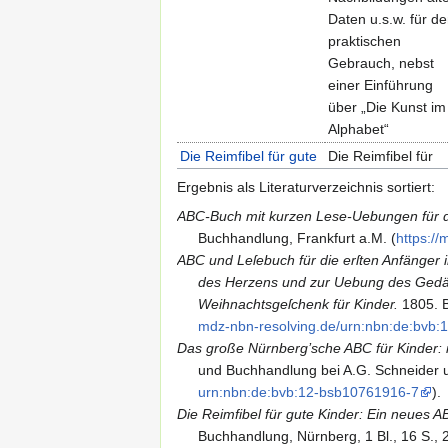
Daten u.s.w. für d
praktischen
Gebrauch, nebst
einer Einführung
über „Die Kunst im
Alphabet“
Die Reimfibel für gute
Die Reimfibel für
Kinder 1842
gute Kinder: Ein
Ergebnis als Literaturverzeichnis sortiert:
neues ABC- und
ABC-Buch mit kurzen Lese-Uebungen für d
Bilderbuch. Mit 24
Buchhandlung, Frankfurt a.M. (
https:/​
colorirten Bildern
ABC und Leſebuch für die erſten Anfänger i
Estl - Veilchenkranz -
Veilchenkranz.
des Herzens und zur Uebung des Gedäch
1865
Hundertundſechzig
Weihnachtsgeſchenk für Kinder.
1805.
B
lehrreiche und
mdz-nbn-resolving.​de/​urn:nbn:de:bvb
unterhaltende
Das große Nürnberg’sche ABC für Kinder: in
Erzählungen,
und Buchhandlung bei A.G. Schneider un
kurzweilige Fragen
urn:nbn:de:bvb:12-bsb10761916-7
).
Räthſel etc. für
Die Reimfibel für gute Kinder: Ein neues AB
Kinder von 4 bis 8
Buchhandlung, Nürnberg, 1 Bl., 16 S., 24
Jahren