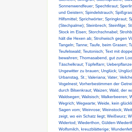
Sonnenwendfeuer
;
Spechtkraut
;
Sperli
und Geistern
;
Spindelstrauch
;
Spißgra
Hilfsmittel
;
Sprichwörter
;
Springkraut
;
S
(Stechpalme)
;
Steinbrech
;
Steinfilge
;
St
Stock im Eisen
;
Storchschnabel
;
Stroh
hält die Hexen ab
;
Strohwisch gegen V
Tangeln
;
Tanne
;
Taufe, beim Grasen
;
T
Teufelswald
;
Teutonisch
;
Text mit doppe
bewahren
;
Thomasabend, gut zum Lo
Täschelkraut
;
Tüpfelfarn
;
Ueberpflanze
Ungewitter zu brauen
;
Unglück
;
Unglüc
Urbanstag, St.
;
Valeriana
;
Vater
;
Veilch
Vogelnest
;
Vorherbestimmen der Getre
durch Bilsenkraut
;
Waizen
;
Wald, der 
Waldsegen
;
Walisisch
;
Walkerbeeren
;
W
Wegrich
;
Wegwarte
;
Weide, kein glück
Sagen vom
;
Weinrose
;
Weinstock
;
Weit
zeigt, wo ein Schatz liegt
;
Weißwurz
;
W
Widertod
;
Wiederthon, Gülden-Wieder
Wolfsmilch, kreuzblätterige
;
Wundenfet