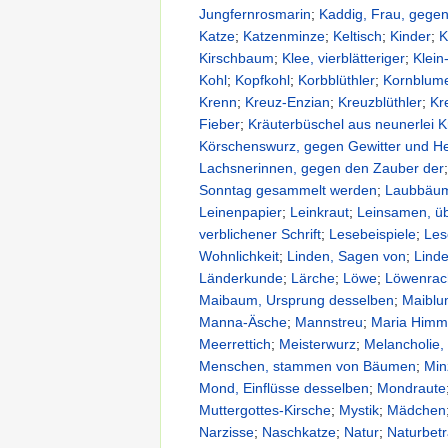
Jungfernrosmarin
;
Kaddig, Frau, gegen
Katze
;
Katzenminze
;
Keltisch
;
Kinder
;
K
Kirschbaum
;
Klee, vierblätteriger
;
Klein
Kohl
;
Kopfkohl
;
Korbblüthler
;
Kornblum
Krenn
;
Kreuz-Enzian
;
Kreuzblüthler
;
Kr
Fieber
;
Kräuterbüschel aus neunerlei K
Körschenswurz, gegen Gewitter und H
Lachsnerinnen, gegen den Zauber der
Sonntag gesammelt werden
;
Laubbäu
Leinenpapier
;
Leinkraut
;
Leinsamen, üb
verblichener Schrift
;
Lesebeispiele
;
Les
Wohnlichkeit
;
Linden, Sagen von
;
Linde
Länderkunde
;
Lärche
;
Löwe
;
Löwenrac
Maibaum, Ursprung desselben
;
Maibl
Manna-Äsche
;
Mannstreu
;
Maria Himme
Meerrettich
;
Meisterwurz
;
Melancholie,
Menschen, stammen von Bäumen
;
Min
Mond, Einflüsse desselben
;
Mondraute
Muttergottes-Kirsche
;
Mystik
;
Mädchen
Narzisse
;
Naschkatze
;
Natur
;
Naturbet