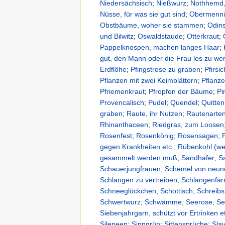
Niedersächsisch
;
Nießwurz
;
Nothhemd, 
Nüsse, für was sie gut sind
;
Obermenn
Obstbäume, woher sie stammen
;
Odins
und Bilwitz
;
Oswaldstaude
;
Otterkraut
;
Pappelknospen, machen langes Haar
;
gut, den Mann oder die Frau los zu we
Erdflöhe
;
Pfingstrose zu graben
;
Pfirs
Pflanzen mit zwei Keimblättern
;
Pflanze
Pfriemenkraut
;
Pfropfen der Bäume
;
Pi
Provencalisch
;
Pudel
;
Quendel
;
Quitte
graben
;
Raute, ihr Nutzen
;
Rautenarte
Rhinanthaceen
;
Riedgras, zum Loosen
Rosenfest
;
Rosenkönig
;
Rosensagen
;
gegen Krankheiten etc.
;
Rübenkohl (we
gesammelt werden muß
;
Sandhafer
;
S
Schauerjungfrauen
;
Schemel von neune
Schlangen zu vertreiben
;
Schlangenfar
Schneeglöckchen
;
Schottisch
;
Schreibs
Schwertwurz
;
Schwämme
;
Seerose
;
Se
Siebenjahrgarn, schützt vor Ertrinken e
Sileneen
;
Sinngrün
;
Sittensprüche
;
Sla