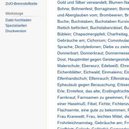
Gold und Silber verwandelt
;
Blumen-N
Zn/O-Brennstoffzelle
Bohne
;
Bohnenfest
;
Borragineen
;
Borr
Werkzeuge
und Aberglauben vom
;
Brombeeren
;
Br
Datei hochladen
Buche
;
Buchstaben
;
Buchstaben Kursivs
Spezialseiten
Rettich befördert
;
Buchstabenrätsel
;
Bu
Druckversion
Büblein
;
Chapezinergipfeli
;
Charfreita
Gebräuche am
;
Cichorium
;
Convolvula
Sprache
;
Dicotyledonen
;
Diebe zu zwi
Donnerbart
;
Donnerkraut
;
Donnernesse
Dost, Hauptmittel gegen Geistergesind
Malerschule
;
Eberwurz
;
Edelweiß
;
Ehre
Eichenblätter
;
Eichwald
;
Einmaleins
;
Ei
Elfenhandschuh
;
Elfenrauch
;
Elfenstra
Epheulaub gegen Berauschung
;
Erbse
Erle
;
Erntefest, das alte
;
Erstlingsfrücht
Farnkraut
;
Farnsamen zu gewinnen
;
Fa
einer Haselnuß
;
Fibel
;
Fichte
;
Fichtenz
Flachsernte, eine gute zu bekommen
;
Frau Kranewitt
;
Frau, leichtes Mittel, 
Frohnleichnamstag, Gebräuche am
;
Fr
Fünfblatt
;
Galisch
;
Galläpfel
;
Gamande