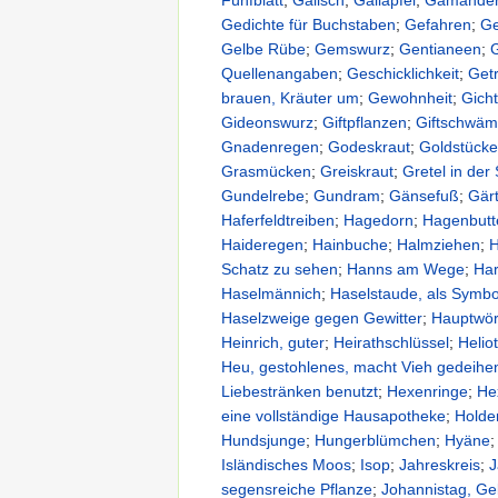
Gedichte für Buchstaben
;
Gefahren
;
Ge
Gelbe Rübe
;
Gemswurz
;
Gentianeen
;
Quellenangaben
;
Geschicklichkeit
;
Get
brauen, Kräuter um
;
Gewohnheit
;
Gicht
Gideonswurz
;
Giftpflanzen
;
Giftschwäm
Gnadenregen
;
Godeskraut
;
Goldstück
Grasmücken
;
Greiskraut
;
Gretel in der
Gundelrebe
;
Gundram
;
Gänsefuß
;
Gär
Haferfeldtreiben
;
Hagedorn
;
Hagenbutt
Haideregen
;
Hainbuche
;
Halmziehen
;
H
Schatz zu sehen
;
Hanns am Wege
;
Har
Haselmännich
;
Haselstaude, als Symb
Haselzweige gegen Gewitter
;
Hauptwör
Heinrich, guter
;
Heirathschlüssel
;
Helio
Heu, gestohlenes, macht Vieh gedeihe
Liebestränken benutzt
;
Hexenringe
;
He
eine vollständige Hausapotheke
;
Holde
Hundsjunge
;
Hungerblümchen
;
Hyäne
Isländisches Moos
;
Isop
;
Jahreskreis
;
J
segensreiche Pflanze
;
Johannistag, G