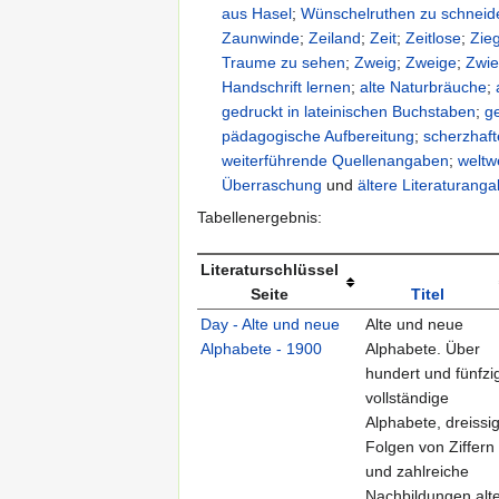
aus Hasel
;
Wünschelruthen zu schneid
Zaunwinde
;
Zeiland
;
Zeit
;
Zeitlose
;
Zie
Traume zu sehen
;
Zweig
;
Zweige
;
Zwie
Handschrift lernen
;
alte Naturbräuche
;
gedruckt in lateinischen Buchstaben
;
g
pädagogische Aufbereitung
;
scherzhaf
weiterführende Quellenangaben
;
weltw
Überraschung
und
ältere Literaturang
Tabellenergebnis:
Literaturschlüssel
Seite
Titel
Day - Alte und neue
Alte und neue
Alphabete - 1900
Alphabete. Über
hundert und fünfzi
vollständige
Alphabete, dreissi
Folgen von Ziffern
und zahlreiche
Nachbildungen alt