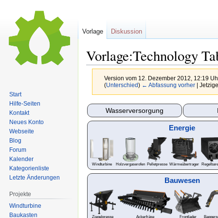
Vorlage
Diskussion
Vorlage:Technology Ta
Version vom 12. Dezember 2012, 12:19 Uh
(
Unterschied
)
← Abfassung vorher
| Jetzig
Start
Hilfe-Seiten
Zur
Zur
Wasserversorgung
Kontakt
Navigation
Suche
Neues Konto
Energie
springen
springen
Webseite
Blog
Forum
Kalender
Windturbine
Holzvergaserofen
Pelletpresse
Wärmeübertrager
Regelbare
Kategorienliste
Letzte Änderungen
Bauwesen
Projekte
Windturbine
Baukasten
Ziegelpresse
Ackerfräse
Frontlader
Baggers