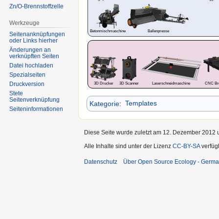
Zn/O-Brennstoffzelle
Werkzeuge
Betonmischmaschine
Ballenpresse
Seitenanknüpfungen
oder Links hierher
Änderungen an
verknüpften Seiten
Datei hochladen
Spezialseiten
Druckversion
3D Drucker
3D Scanner
Laserschneidmaschine
CNC Bre
Stete
Seitenverknüpfung
Kategorie
:
Templates
Seiten­informationen
Diese Seite wurde zuletzt am 12. Dezember 2012 u
Alle Inhalte sind unter der Lizenz
CC-BY-SA
verfüg
Datenschutz
Über Open Source Ecology - Germ