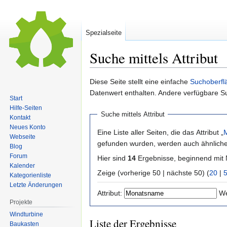
Spezialseite
Suche mittels Attribut
Zur
Zur
Diese Seite stellt eine einfache
Suchoberfl
Navigation
Suche
Datenwert enthalten. Andere verfügbare S
Start
springen
springen
Hilfe-Seiten
Suche mittels Attribut
Kontakt
Neues Konto
Eine Liste aller Seiten, die das Attribut „
Webseite
gefunden wurden, werden auch ähnliche 
Blog
Forum
Hier sind
14
Ergebnisse, beginnend mi
Kalender
Zeige (vorherige 50 | nächste 50) (
20
|
Kategorienliste
Letzte Änderungen
Attribut:
We
Projekte
Windturbine
Liste der Ergebnisse
Baukasten