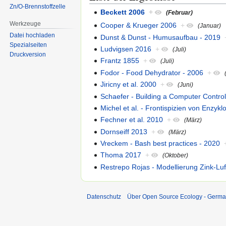
Zn/O-Brennstoffzelle
Beckett 2006
+
(Februar)
Werkzeuge
Cooper & Krueger 2006
+
(Januar)
Datei hochladen
Dunst & Dunst - Humusaufbau - 2019
Spezialseiten
Ludvigsen 2016
+
(Juli)
Druckversion
Frantz 1855
+
(Juli)
Fodor - Food Dehydrator - 2006
+
Jiricny et al. 2000
+
(Juni)
Schaefer - Building a Computer Contro
Michel et al. - Frontispizien von Enzyk
Fechner et al. 2010
+
(März)
Dornseiff 2013
+
(März)
Vreckem - Bash best practices - 2020
Thoma 2017
+
(Oktober)
Restrepo Rojas - Modellierung Zink-Luf
Datenschutz
Über Open Source Ecology - Germ