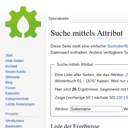
Spezialseite
Suche mittels Attribut
Zur
Zur
Diese Seite stellt eine einfache
Suchoberfl
Navigation
Suche
Datenwert enthalten. Andere verfügbare S
Start
springen
springen
Hilfe-Seiten
Suche mittels Attribut
Kontakt
Neues Konto
Eine Liste aller Seiten, die das Attribut „
Webseite
Wörterbuch 01 - 1876“ haben. Weil nur 
Blog
Forum
Hier sind
26
Ergebnisse, beginnend mi
Kalender
Zeige (vorherige 50 | nächste 50) (
20
|
Kategorienliste
Letzte Änderungen
Attribut:
We
Projekte
Windturbine
Liste der Ergebnisse
Baukasten