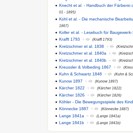
Knecht et al. - Handbuch der Färberei 
01 - 1895)
Kohl et al. - Die mechanische Bearbeit
1867)
Koller et al. - Lesebuch für Baugewerk
Krafft 1793
+
(Krafft 1793)
Kretzschmer et al. 1838
+
(Kretzschm
Kretzschmer et al. 1840a
+
(Kretzsc
Kretzschmer et al. 1840b
+
(Kretzsc
Kreussler & Volbeding 1867
+
(Kreu
Kuhn & Schwartz 1848
+
(Kuhn & Sc
Kunow 1897
+
(Kunow 1897)
Kärcher 1822
+
(Kärcher 1822)
Kärcher 1826
+
(Kärcher 1826)
Köhler - Die Bewegungsspiele des Kind
Könnecke 1887
+
(Könnecke 1887)
Lange 1841a
+
(Lange 1841a)
Lange 1841b
+
(Lange 1841b)