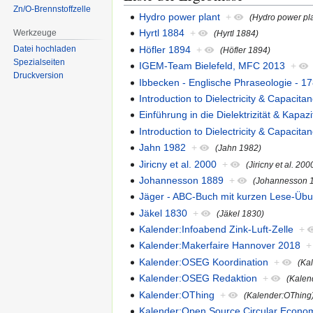
Zn/O-Brennstoffzelle
Hydro power plant
+
(Hydro power pl
Hyrtl 1884
+
Werkzeuge
(Hyrtl 1884)
Höfler 1894
+
Datei hochladen
(Höfler 1894)
Spezialseiten
IGEM-Team Bielefeld, MFC 2013
+
Druckversion
Ibbecken - Englische Phraseologie - 1
Introduction to Dielectricity & Capacitan
Einführung in die Dielektrizität & Kapazit
Introduction to Dielectricity & Capacitan
Jahn 1982
+
(Jahn 1982)
Jiricny et al. 2000
+
(Jiricny et al. 200
Johannesson 1889
+
(Johannesson 
Jäger - ABC-Buch mit kurzen Lese-Üb
Jäkel 1830
+
(Jäkel 1830)
Kalender:Infoabend Zink-Luft-Zelle
+
Kalender:Makerfaire Hannover 2018
+
Kalender:OSEG Koordination
+
(Ka
Kalender:OSEG Redaktion
+
(Kalen
Kalender:OThing
+
(Kalender:OThing
Kalender:Open Source Circular Econo