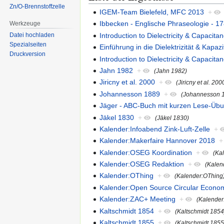
Zn/O-Brennstoffzelle
IGEM-Team Bielefeld, MFC 2013
+
Ibbecken - Englische Phraseologie - 1
Werkzeuge
Introduction to Dielectricity & Capacitan
Datei hochladen
Spezialseiten
Einführung in die Dielektrizität & Kapazit
Druckversion
Introduction to Dielectricity & Capacitan
Jahn 1982
+
(Jahn 1982)
Jiricny et al. 2000
+
(Jiricny et al. 200
Johannesson 1889
+
(Johannesson 
Jäger - ABC-Buch mit kurzen Lese-Üb
Jäkel 1830
+
(Jäkel 1830)
Kalender:Infoabend Zink-Luft-Zelle
+
Kalender:Makerfaire Hannover 2018
+
Kalender:OSEG Koordination
+
(Ka
Kalender:OSEG Redaktion
+
(Kalen
Kalender:OThing
+
(Kalender:OThing
Kalender:Open Source Circular Econo
Kalender:ZAC+ Meeting
+
(Kalender
Kaltschmidt 1854
+
(Kaltschmidt 1854
Kaltschmidt 1855
+
(Kaltschmidt 1855