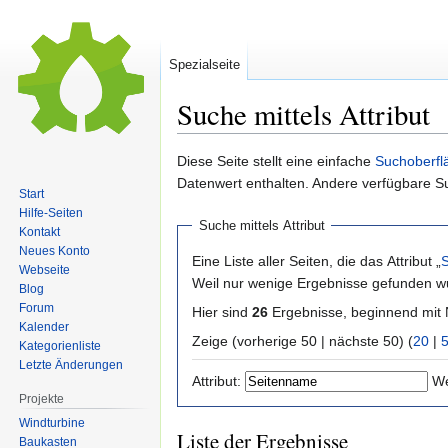
Spezialseite
Suche mittels Attribut
Zur
Zur
Diese Seite stellt eine einfache
Suchoberfl
Navigation
Suche
Datenwert enthalten. Andere verfügbare S
Start
springen
springen
Hilfe-Seiten
Suche mittels Attribut
Kontakt
Neues Konto
Eine Liste aller Seiten, die das Attribut „
Webseite
Weil nur wenige Ergebnisse gefunden wu
Blog
Forum
Hier sind
26
Ergebnisse, beginnend mi
Kalender
Zeige (vorherige 50 | nächste 50) (
20
|
Kategorienliste
Letzte Änderungen
Attribut:
We
Projekte
Windturbine
Liste der Ergebnisse
Baukasten