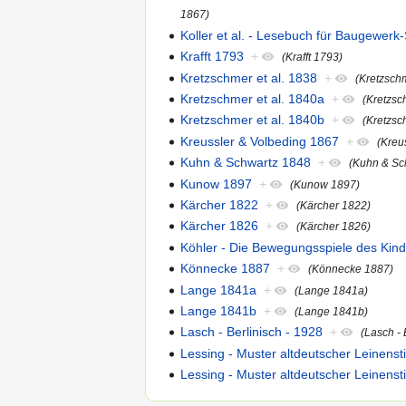
1867)
Koller et al. - Lesebuch für Baugewerk
Krafft 1793
+
(Krafft 1793)
Kretzschmer et al. 1838
+
(Kretzschm
Kretzschmer et al. 1840a
+
(Kretzsc
Kretzschmer et al. 1840b
+
(Kretzsc
Kreussler & Volbeding 1867
+
(Kreu
Kuhn & Schwartz 1848
+
(Kuhn & Sc
Kunow 1897
+
(Kunow 1897)
Kärcher 1822
+
(Kärcher 1822)
Kärcher 1826
+
(Kärcher 1826)
Köhler - Die Bewegungsspiele des Kind
Könnecke 1887
+
(Könnecke 1887)
Lange 1841a
+
(Lange 1841a)
Lange 1841b
+
(Lange 1841b)
Lasch - Berlinisch - 1928
+
(Lasch - 
Lessing - Muster altdeutscher Leinensti
Lessing - Muster altdeutscher Leinensti