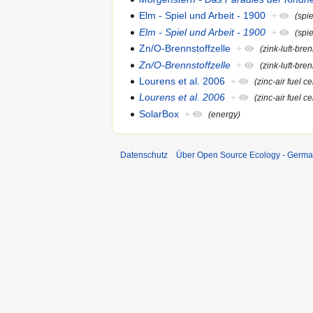
Elm - Spiel und Arbeit - 1900
+
(spi
Elm - Spiel und Arbeit - 1900
+
(spi
Zn/O-Brennstoffzelle
+
(zink-luft-bren
Zn/O-Brennstoffzelle
+
(zink-luft-bren
Lourens et al. 2006
+
(zinc-air fuel ce
Lourens et al. 2006
+
(zinc-air fuel ce
SolarBox
+
(energy)
Datenschutz
Über Open Source Ecology - Germ