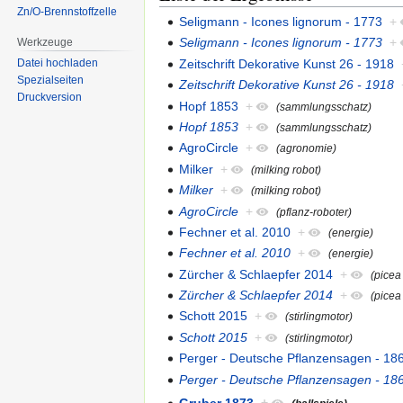
Zn/O-Brennstoffzelle
Seligmann - Icones lignorum - 1773
+
Seligmann - Icones lignorum - 1773
+
Werkzeuge
Zeitschrift Dekorative Kunst 26 - 1918
Datei hochladen
Spezialseiten
Zeitschrift Dekorative Kunst 26 - 1918
Druckversion
Hopf 1853
+
(sammlungsschatz)
Hopf 1853
+
(sammlungsschatz)
AgroCircle
+
(agronomie)
Milker
+
(milking robot)
Milker
+
(milking robot)
AgroCircle
+
(pflanz-roboter)
Fechner et al. 2010
+
(energie)
Fechner et al. 2010
+
(energie)
Zürcher & Schlaepfer 2014
+
(picea
Zürcher & Schlaepfer 2014
+
(picea
Schott 2015
+
(stirlingmotor)
Schott 2015
+
(stirlingmotor)
Perger - Deutsche Pflanzensagen - 18
Perger - Deutsche Pflanzensagen - 18
Gruber 1873
+