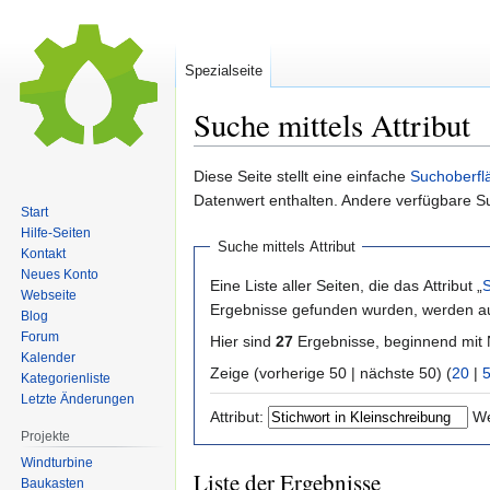
Spezialseite
Suche mittels Attribut
Zur
Zur
Diese Seite stellt eine einfache
Suchoberfl
Navigation
Suche
Datenwert enthalten. Andere verfügbare S
Start
springen
springen
Hilfe-Seiten
Suche mittels Attribut
Kontakt
Neues Konto
Eine Liste aller Seiten, die das Attribut „
S
Webseite
Ergebnisse gefunden wurden, werden auc
Blog
Forum
Hier sind
27
Ergebnisse, beginnend mi
Kalender
Zeige (vorherige 50 | nächste 50) (
20
|
Kategorienliste
Letzte Änderungen
Attribut:
We
Projekte
Windturbine
Liste der Ergebnisse
Baukasten