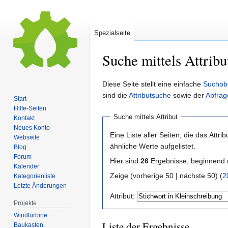
Spezialseite
Suche mittels Attribu
Zur
Zur
Diese Seite stellt eine einfache
Suchob
Navigation
Suche
sind die
Attributsuche
sowie der
Abfrag
Start
springen
springen
Hilfe-Seiten
Suche mittels Attribut
Kontakt
Neues Konto
Eine Liste aller Seiten, die das Attribu
Webseite
ähnliche Werte aufgelistet.
Blog
Forum
Hier sind
26
Ergebnisse, beginnend
Kalender
Zeige (vorherige 50 | nächste 50) (
2
Kategorienliste
Letzte Änderungen
Attribut:
Projekte
Windturbine
Liste der Ergebnisse
Baukasten