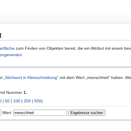
t
erfläche
zum Finden von Objekten bereit, die ein Attribut mit einem b
engenerator
.
t „
Stichwort in Kleinschreibung
“ mit dem Wert „menschheit“ haben. We
 mit Nummer
1.
0
|
50
|
100
|
250
|
500
)
Wert: