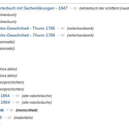
örterbuch mit Sacherklärungen - 1847
+
(wörterbuch der schiffahrt (nauti
örterbuch)
örterbuch)
werks-Gewohnheit - Thurm 1786
+
(seilerhandwerk)
werks-Gewohnheit - Thurm 1786
+
(seilerhandwerk)
ammatik))
ammatik))
icea abies)
icea abies)
urzgeschichten)
urzgeschichten)
- 1864
+
(alte naturbräuche)
- 1864
+
(alte naturbräuche)
nk
+
(menschheit)
8
+
(makerfaire)
)