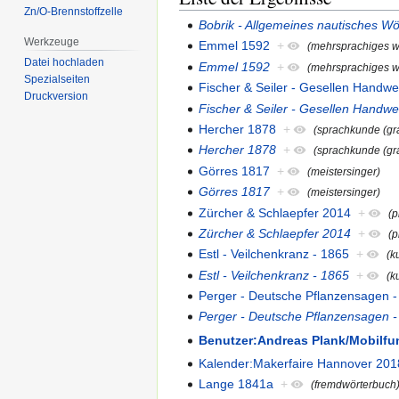
Zn/O-Brennstoffzelle
Bobrik - Allgemeines nautisches W
Werkzeuge
Emmel 1592
+
(mehrsprachiges w
Datei hochladen
Emmel 1592
+
(mehrsprachiges w
Spezialseiten
Fischer & Seiler - Gesellen Hand
Druckversion
Fischer & Seiler - Gesellen Hand
Hercher 1878
+
(sprachkunde (gr
Hercher 1878
+
(sprachkunde (gr
Görres 1817
+
(meistersinger)
Görres 1817
+
(meistersinger)
Zürcher & Schlaepfer 2014
+
(p
Zürcher & Schlaepfer 2014
+
(p
Estl - Veilchenkranz - 1865
+
(k
Estl - Veilchenkranz - 1865
+
(k
Perger - Deutsche Pflanzensagen 
Perger - Deutsche Pflanzensagen 
Benutzer:Andreas Plank/Mobilfu
Kalender:Makerfaire Hannover 201
Lange 1841a
+
(fremdwörterbuch