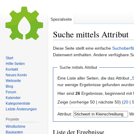
Spezialseite
Suche mittels Attribut
Zur
Zur
Diese Seite stellt eine einfache
Suchoberfl
Navigation
Suche
Datenwert enthalten. Andere verfügbare S
Start
springen
springen
Hilfe-Seiten
Suche mittels Attribut
Kontakt
Neues Konto
Eine Liste aller Seiten, die das Attribut „
S
Webseite
nur wenige Ergebnisse gefunden wurden,
Blog
Forum
Hier sind
26
Ergebnisse, beginnend mi
Kalender
Zeige (vorherige 50 | nächste 50) (
20
|
Kategorienliste
Letzte Änderungen
Attribut:
We
Projekte
Windturbine
Liste der Ergebnisse
Baukasten