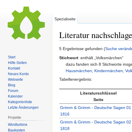
Spezialseite
Literatur nachschlag
Zur
Zur
5 Ergebnisse gefunden (
Suche veränd
Navigation
Suche
Start
Stichwort
enthält „Volksmärchen“
springen
springen
Hilfe-Seiten
dazu fanden sich 8 Stichworte ins
Kontakt
Hausmärchen
;
Kindermärchen
;
Vol
Neues Konto
Tabellenergebnis:
Webseite
Blog
Forum
Literaturschlüssel
Kalender
Seite
Kategorienliste
Grimm & Grimm - Deutsche Sagen 01 
Letzte Änderungen
1816
Projekte
Grimm & Grimm - Deutsche Sagen 02 
Windturbine
1818
Baukasten