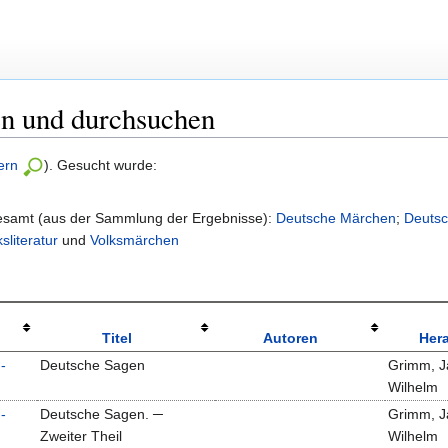
en und durchsuchen
ern
). Gesucht wurde:
gesamt (aus der Sammlung der Ergebnisse):
Deutsche Märchen
;
Deuts
ksliteratur
und
Volksmärchen
Titel
Autoren
Her
-
Deutsche Sagen
Grimm, J
Wilhelm
-
Deutsche Sagen. ─
Grimm, J
Zweiter Theil
Wilhelm