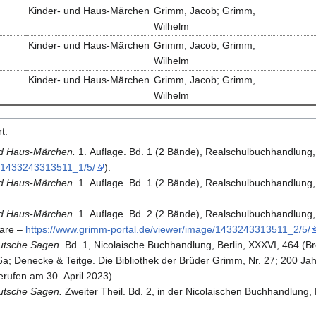
Kinder- und Haus-Märchen
Grimm, Jacob; Grimm,
Wilhelm
Kinder- und Haus-Märchen
Grimm, Jacob; Grimm,
Wilhelm
Kinder- und Haus-Märchen
Grimm, Jacob; Grimm,
Wilhelm
t:
nd Haus-Märchen.
1. Auflage. Bd. 1 (2 Bände), Realschulbuchhandlung, B
/​1433243313511_​1/​5/​
).
nd Haus-Märchen.
1. Auflage. Bd. 1 (2 Bände), Realschulbuchhandlung, Be
nd Haus-Märchen.
1. Auflage. Bd. 2 (2 Bände), Realschulbuchhandlung, 
are
–
https:/​/​www.​grimm-portal.​de/​viewer/​image/​1433243313511_​2/​5/​
utsche Sagen.
Bd. 1, Nicolaische Buchhandlung, Berlin, XXXVI, 464 (
Br
a; Denecke & Teitge. Die Bibliothek der Brüder Grimm, Nr. 27; 200 Ja
erufen am 30. April 2023).
utsche Sagen.
Zweiter Theil. Bd. 2, in der Nicolaischen Buchhandlung, B