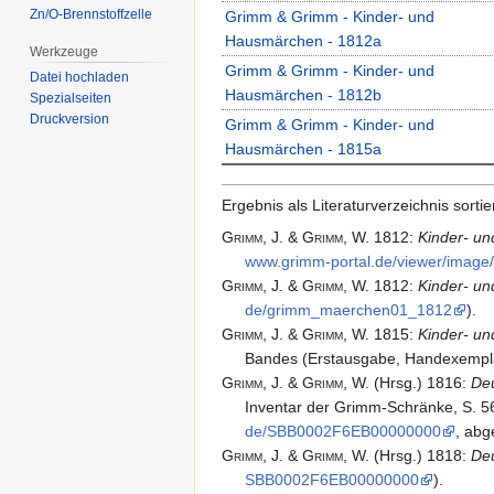
Zn/O-Brennstoffzelle
Grimm & Grimm - Kinder- und
Hausmärchen - 1812a
Werkzeuge
Grimm & Grimm - Kinder- und
Datei hochladen
Hausmärchen - 1812b
Spezialseiten
Druckversion
Grimm & Grimm - Kinder- und
Hausmärchen - 1815a
Ergebnis als Literaturverzeichnis sortier
Grimm,
J. & Grimm,
W.
1812
:
Kinder- u
www.​grimm-portal.​de/​viewer/​image
Grimm,
J. & Grimm,
W.
1812
:
Kinder- u
de/​grimm_​maerchen01_​1812
).
Grimm,
J. & Grimm,
W.
1815
:
Kinder- u
Bandes (
Erstausgabe, Handexempl
Grimm,
J. & Grimm,
W.
(Hrsg.)
1816
:
De
Inventar der Grimm-Schränke, S. 56
de/​SBB0002F6EB00000000
, abg
Grimm,
J. & Grimm,
W.
(Hrsg.)
1818
:
De
SBB0002F6EB00000000
).