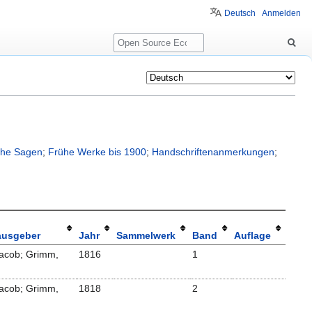
Deutsch
Anmelden
Suche
che Sagen
;
Frühe Werke bis 1900
;
Handschriftenanmerkungen
;
ausgeber
Jahr
Sammelwerk
Band
Auflage
acob; Grimm,
1816
1
acob; Grimm,
1818
2