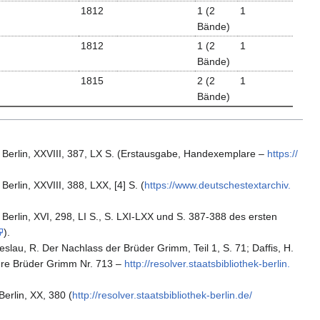
1812
1 (2
1
Bände)
1812
1 (2
1
Bände)
1815
2 (2
1
Bände)
erlin, XXVIII, 387, LX S. (
Erstausgabe, Handexemplare
–
https:/​/​
rlin, XXVIII, 388, LXX, [4] S. (
https:/​/​www.​deutschestextarchiv.​
Berlin, XVI, 298, LI S., S. LXI-LXX und S. 387-388 des ersten
).
eslau, R. Der Nachlass der Brüder Grimm, Teil 1, S. 71; Daffis, H.
hre Brüder Grimm Nr. 713
–
http:/​/​resolver.​staatsbibliothek-berlin.​
erlin, XX, 380 (
http:/​/​resolver.​staatsbibliothek-berlin.​de/​